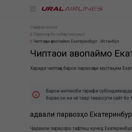
Саҳифаи асосӣ
Парвозҳо ба ҷойҳои маъмул
Чиптаҳои ҳавопаймо Екатеринбург - Истанбул
Чиптаҳои ҳавопаймо Ека
Хариди чиптаҳо барои парвозҳои мустақим Екат
Барои интихоби тарифи субсидиякарда
бораи он ки чӣ тавр тавассути сайт 
Ҷадвали парвозҳо Екатеринбур
Ҷадвали парвозро тафтиш кунед Екатеринбург 