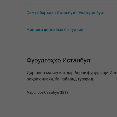
Самти баръакс Истанбул - Екатеринбург
Чиптаҳои ҳавопаймо ба Туркия
Фурудгоҳҳо Истанбул:
Дар поён маълумот дар бораи фурудгоҳҳои Ис
реҷаи онлайн, ба пайванд гузаред.
Аэропорт Стамбул (IST)