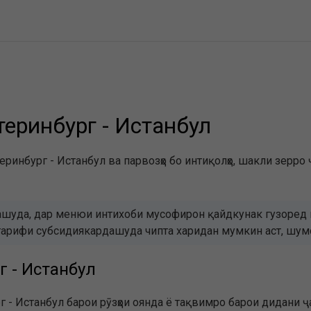
теринбург - Истанбул
еринбург - Истанбул ва парвозҳо бо интиқолҳо, шакли зерро 
шуда, дар менюи интихоби мусофирон қайдкунак гузоред в
бо тарифи субсидиякардашуда чипта харидан мумкин аст, ш
г - Истанбул
- Истанбул барои рӯзҳои оянда ё тақвимро барои дидани ҷа