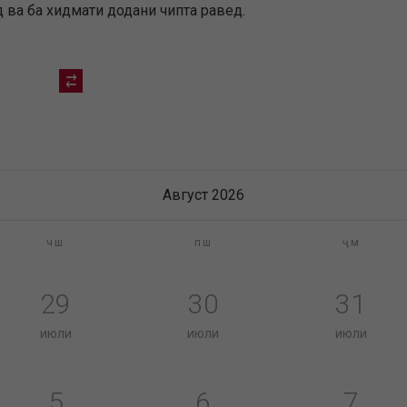
 ва ба хидмати додани чипта равед.
Август 2026
чш
пш
ҷм
29
30
31
июли
июли
июли
5
6
7