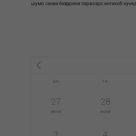
шумо санаи беҳтарини парвозро интихоб кунед
дш
сш
27
28
июли
июли
3
4