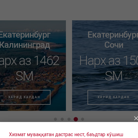
Екатеринбург
Екатеринбур
Калининград
Сочи
арх аз 1462
Нарх аз 15
SM
SM
ХАРИД КАРДАН
ХАРИД КАРДАН
Хизмат муваққатан дастрас нест, баъдтар кӯшиш