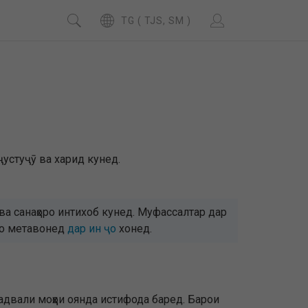
TG ( TJS, SM )
ҷустуҷӯ ва харид кунед.
а санаҳоро интихоб кунед. Муфассалтар дар
умо метавонед
дар ин ҷо
хонед.
двали моҳҳои оянда истифода баред. Барои