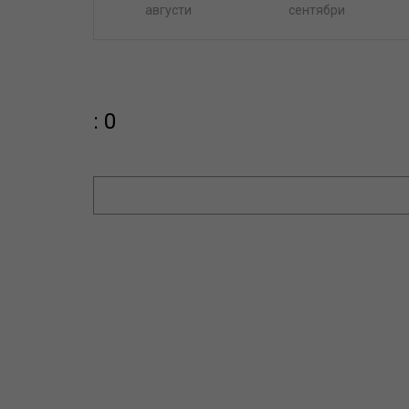
августи
сентябри
: 0