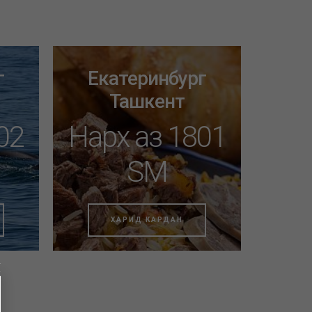
г
Екатеринбург
Ташкент
02
Нарх аз 1801
SM
ХАРИД КАРДАН