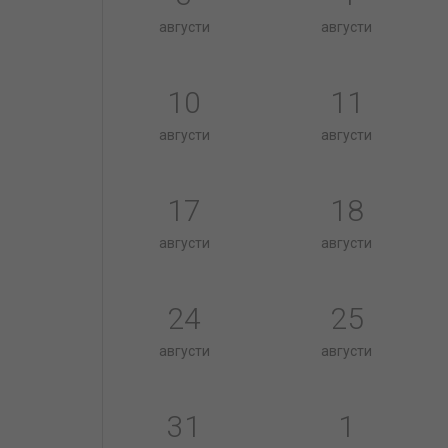
августи
августи
10
11
августи
августи
17
18
августи
августи
24
25
августи
августи
31
1