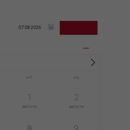
шб
яш
1
2
августи
августи
8
9