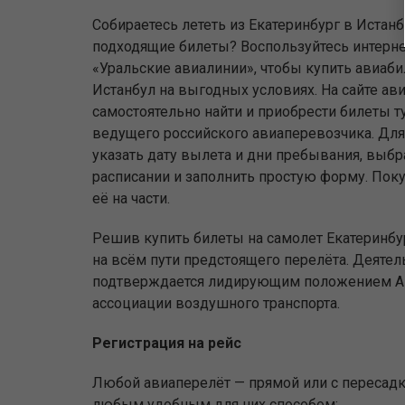
Собираетесь лететь из Екатеринбург в Истанб
подходящие билеты? Воспользуйтесь интерн
«Уральские авиалинии», чтобы купить авиаби
Истанбул на выгодных условиях. На сайте а
самостоятельно найти и приобрести билеты т
ведущего российского авиаперевозчика. Для 
указать дату вылета и дни пребывания, выбр
расписании и заполнить простую форму. Поку
её на части.
Решив купить билеты на самолет Екатеринбур
на всём пути предстоящего перелёта. Деятел
подтверждается лидирующим положением АК 
ассоциации воздушного транспорта.
Регистрация на рейс
Любой авиаперелёт — прямой или с пересадко
любым удобным для них способом: