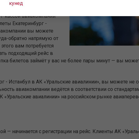
кунед
ул, но ещё не нашли
ет-кассой авиакомпании
леты Екатеринбург -
виакомпании вы можете
уда-обратно напрямую от
этого вам потребуется
ать подходящий рейс в
пка билетов займёт у вас не более пары минут — вы может
г - Истанбул в АК «Уральские авиалинии», вы можете не 
ьность авиакомпании ведётся в соответствии со стандарт
«Уральские авиалинии» на российском рынке авиаперево
й — начинается с регистрации на рейс. Клиенты АК «Урал