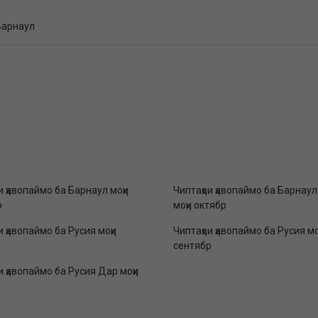
Барнаул
и ҳавопаймо ба Барнаул моҳи
Чиптаҳои ҳавопаймо ба Барнау
р
моҳи октябр
и ҳавопаймо ба Русия моҳи
Чиптаҳои ҳавопаймо ба Русия мо
сентябр
и ҳавопаймо ба Русия Дар моҳи