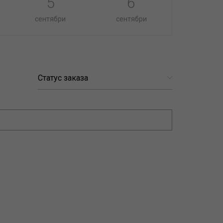
5
6
сентябри
сентябри