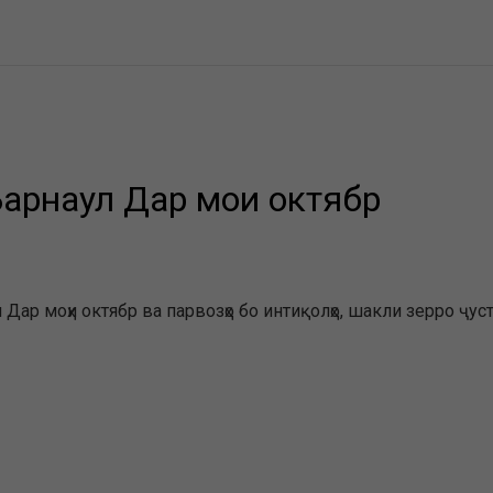
Барнаул Дар моҳи октябр
Дар моҳи октябр ва парвозҳо бо интиқолҳо, шакли зерро ҷус