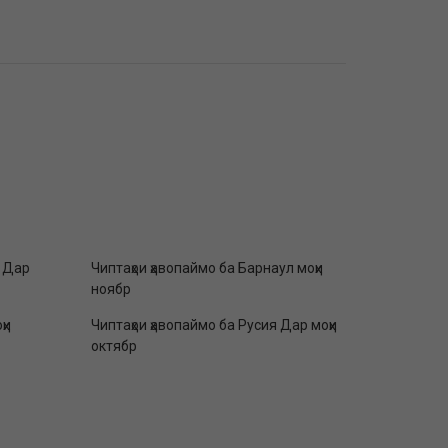
л Дар
Чиптаҳои ҳавопаймо ба Барнаул моҳи
ноябр
ҳи
Чиптаҳои ҳавопаймо ба Русия Дар моҳи
октябр