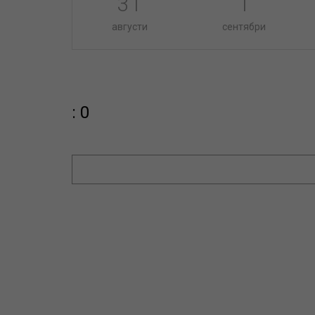
31
1
августи
сентябри
: 0