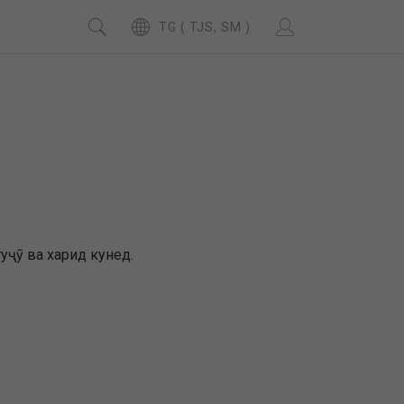
TG ( TJS, SM )
туҷӯ ва харид кунед.