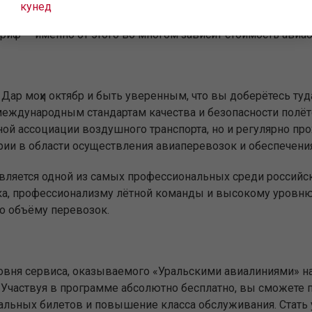
кунед
иф — именно от этого во многом зависит стоимость авиаби
л Дар моҳи октябр и быть уверенным, что вы доберётесь 
еждународным стандартам качества и безопасности полёт
ой ассоциации воздушного транспорта, но и регулярно пр
ии в области осуществления авиаперевозок и обеспечения
является одной из самых профессиональных среди российс
ка, профессионализму лётной команды и высокому уровню 
о объёму перевозок.
вня сервиса, оказываемого «Уральскими авиалиниями» на
Участвуя в программе абсолютно бесплатно, вы сможете п
иальных билетов и повышение класса обслуживания. Стат