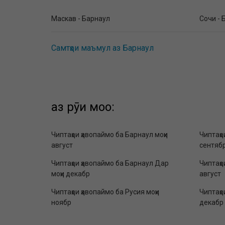
Маскав - Барнаул
Сочи - 
Самтҳои маъмул аз Барнаул
аз рӯи моҳҳо:
Чиптаҳои ҳавопаймо ба Барнаул моҳи
Чиптаҳо
август
сентяб
Чиптаҳои ҳавопаймо ба Барнаул Дар
Чиптаҳо
моҳи декабр
август
Чиптаҳои ҳавопаймо ба Русия моҳи
Чиптаҳо
ноябр
декабр