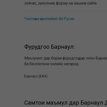
сейчас, заполнив форму на нашем сайте.
Чиптаҳои ҳавопаймо ба Русия
Фурудгоҳҳо Барнаул:
Маълумот дар бораи фурудгоҳ дар поён Барнау
ба бюллетени онлайн нигаред.
Барнаул (BAX)
Самтҳои маъмул дар Барнаул Д