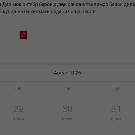
ар моҳи октябр барои рӯзҳои оянда ё тақвимро барои дидан
 кунед ва ба хидмати додани чипта равед.
Август 2026
чш
пш
ҷм
29
30
31
июли
июли
июли