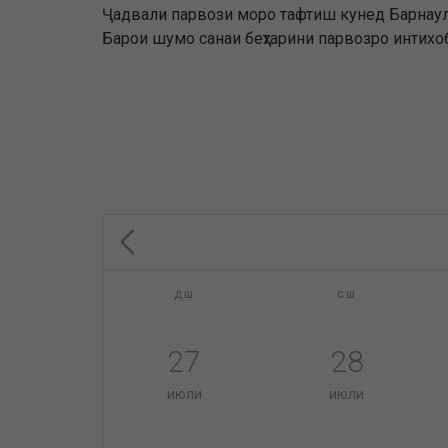
Ҷадвали парвози моро тафтиш кунед Барнаул Д
Барои шумо санаи беҳтарини парвозро интихоб
дш
сш
27
28
июли
июли