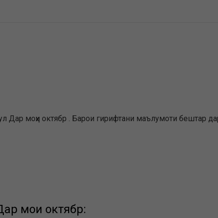
л Дар моҳи октябр . Барои гирифтани маълумоти бештар дар
ар моҳи октябр: