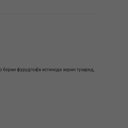
 бораи фурудгоҳ ба истиноди зерин гузаред,