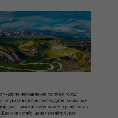
го укажите направление полёта и город
ня от указанной при поиске даты. Также вам
ля формы, нажмите «Купить» — в результатах
Дар моҳи октябр, цена перелёта будет