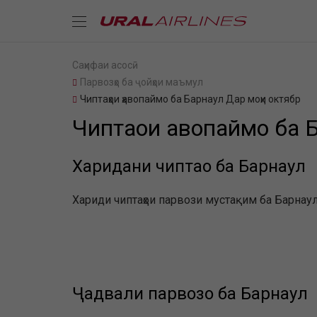
Саҳифаи асосӣ
Парвозҳо ба ҷойҳои маъмул
Чиптаҳои ҳавопаймо ба Барнаул Дар моҳи октябр
Чиптаҳои ҳавопаймо ба 
Харидани чиптаҳо ба Барнаул
Хариди чиптаҳои парвози мустақим ба Барнаул 
Ҷадвали парвозҳо ба Барнаул