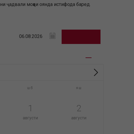
и ҷадвали моҳҳои оянда истифода баред.
шб
яш
1
2
августи
августи