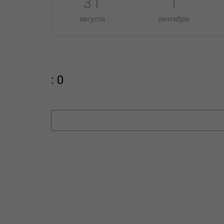
31
1
августи
сентябри
: 0