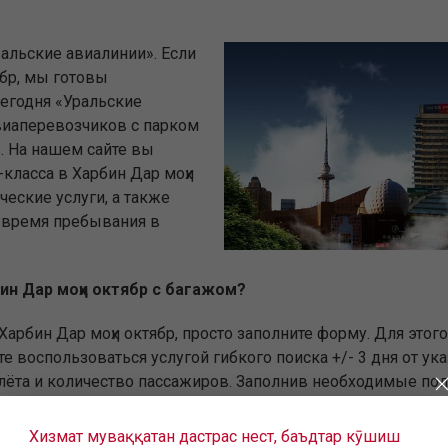
альские авиалинии». Если
ябр, мы готовы
егодня «Уральские
виаперевозчиков с парком
 На нашем сайте вы
класса в Харбин Дар моҳи
ческие услуги, а также
ь время пребывания в
бин Дар моҳи октябр с багажом?
Харбин Дар моҳи октябр, просто заполните форму. Для этог
е воспользоваться услугой гибкого поиска +/- 3 дня от ук
олёта и количество пассажиров. Заполнив необходимые по
х и с пересадками, и все доступные авиабилеты в Харбин Д
Хизмат муваққатан дастрас нест, баъдтар кӯшиш