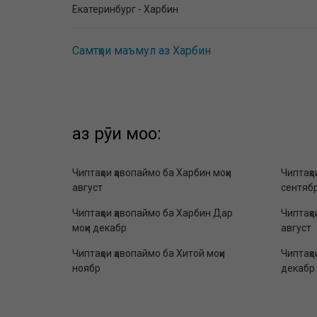
Екатеринбург - Харбин
Самтҳои маъмул аз Харбин
аз рӯи моҳҳо:
Чиптаҳои ҳавопаймо ба Харбин моҳи
Чиптаҳо
август
сентяб
Чиптаҳои ҳавопаймо ба Харбин Дар
Чиптаҳо
моҳи декабр
август
Чиптаҳои ҳавопаймо ба Хитой моҳи
Чиптаҳо
ноябр
декабр