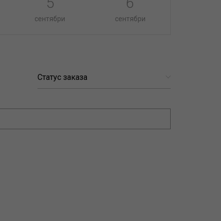
5
6
сентябри
сентябри