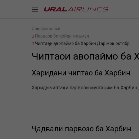
Саҳифаи асосӣ
Парвозҳо ба ҷойҳои маъмул
Чиптаҳои ҳавопаймо ба Харбин Дар моҳи октябр
Чиптаҳои ҳавопаймо ба 
Харидани чиптаҳо ба Харбин
Хариди чиптаҳои парвози мустақим ба Харбин Д
Ҷадвали парвозҳо ба Харбин