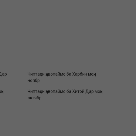
 Дар
Чиптаҳои ҳавопаймо ба Харбин моҳи
ноябр
ҳи
Чиптаҳои ҳавопаймо ба Хитой Дар моҳи
октябр