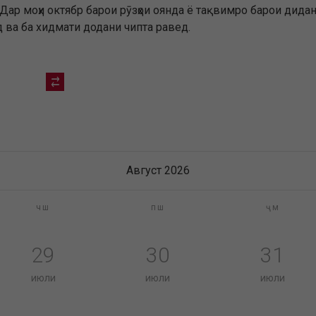
р моҳи октябр барои рӯзҳои оянда ё тақвимро барои дидан
 ва ба хидмати додани чипта равед.
Август 2026
чш
пш
ҷм
29
30
31
июли
июли
июли