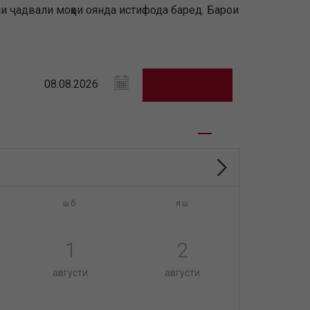
и ҷадвали моҳҳои оянда истифода баред. Барои
шб
яш
1
2
августи
августи