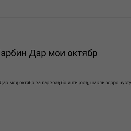
Харбин Дар моҳи октябр
ар моҳи октябр ва парвозҳо бо интиқолҳо, шакли зерро ҷусту