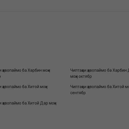
и ҳавопаймо ба Харбин моҳи
Чиптаҳои ҳавопаймо ба Харбин
р
моҳи октябр
и ҳавопаймо ба Хитой моҳи
Чиптаҳои ҳавопаймо ба Хитой мо
сентябр
и ҳавопаймо ба Хитой Дар моҳи