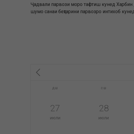
Ҷадвали парвози моро тафтиш кунед Харбин Да
шумо санаи беҳтарини парвозро интихоб кунед
дш
сш
27
28
июли
июли