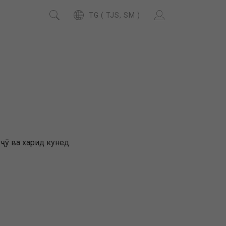
TG ( TJS, SM )
ҷӯ ва харид кунед.