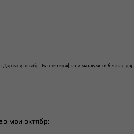
 Дар моҳи октябр . Барои гирифтани маълумоти бештар дар 
р моҳи октябр: