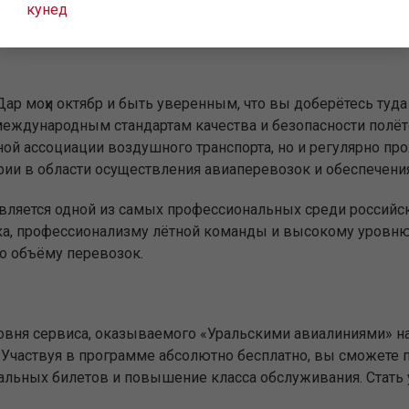
кунед
иф — именно от этого во многом зависит стоимость авиаби
 Дар моҳи октябр и быть уверенным, что вы доберётесь т
еждународным стандартам качества и безопасности полёт
ой ассоциации воздушного транспорта, но и регулярно пр
ии в области осуществления авиаперевозок и обеспечения
является одной из самых профессиональных среди российс
ка, профессионализму лётной команды и высокому уровню 
о объёму перевозок.
вня сервиса, оказываемого «Уральскими авиалиниями» на
Участвуя в программе абсолютно бесплатно, вы сможете п
иальных билетов и повышение класса обслуживания. Стат