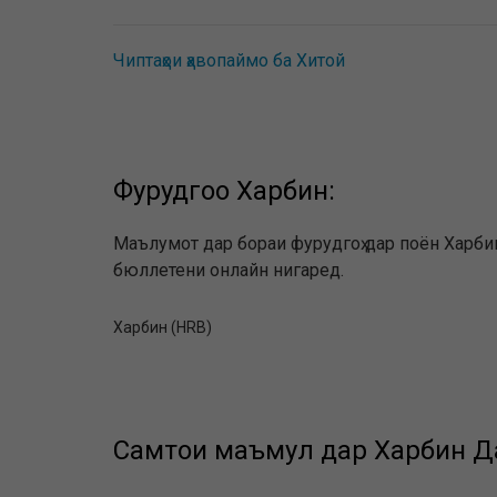
Чиптаҳои ҳавопаймо ба Хитой
Фурудгоҳҳо Харбин:
Маълумот дар бораи фурудгоҳ дар поён Харбин
бюллетени онлайн нигаред.
Харбин (HRB)
Самтҳои маъмул дар Харбин Да