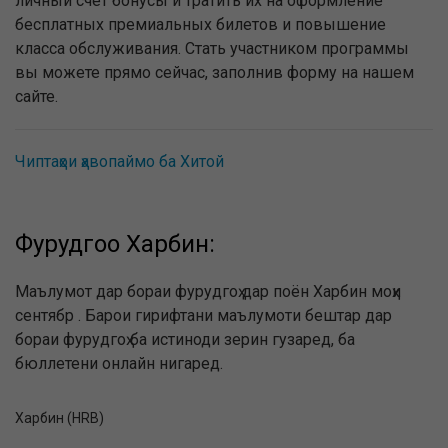
личный счёт бонусы и тратить их на оформление
бесплатных премиальных билетов и повышение
класса обслуживания. Стать участником программы
вы можете прямо сейчас, заполнив форму на нашем
сайте.
Чиптаҳои ҳавопаймо ба Хитой
Фурудгоҳҳо Харбин:
Маълумот дар бораи фурудгоҳ дар поён Харбин моҳи
сентябр . Барои гирифтани маълумоти бештар дар
бораи фурудгоҳ ба истиноди зерин гузаред, ба
бюллетени онлайн нигаред.
Харбин (HRB)