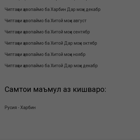
Чиптаҳои ҳавопаймо ба Харбин Дар моҳи декабр
Чиптаҳои ҳавопаймо ба Хитой моҳи август
Чиптаҳои ҳавопаймо ба Хитой моҳи сентябр
Чиптаҳои ҳавопаймо ба Хитой Дар моҳи октябр
Чиптаҳои ҳавопаймо ба Хитой моҳи ноябр
Чиптаҳои ҳавопаймо ба Хитой Дар моҳи декабр
Самтҳои маъмул аз кишварҳо:
Русия - Харбин