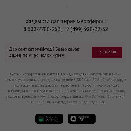
Хадамоти дастгирии мусофирон:
8 800-7700-262
,
+7 (499) 920-22-52
Дар сайт хатогӣ ёфтед? Ба мо хабар
ГУЗОРИШ
диҳед, то онро ислоҳ кунем!
Ҳангоми истифодаи ин сайт ва ворид намудани маълумоти шахсии
шумо, шумо розӣ мешавед, ки аз ҷониби ҶСК "Урал Эйрлайнс" коркарди
маълумоти шахсии шумо ва гирифтани иттилооти таблиғотӣ дар
шабакаҳои телекоммуникатсионӣ, аз ҷумла тавассути телефон, факс,
радиотелефонҳои мобилӣ қабул карда шавад. © ҶСК "Урал Эйрлайнс",
2013- 2026 . Ҳама ҳуқуқҳо ҳифз карда шудаанд.