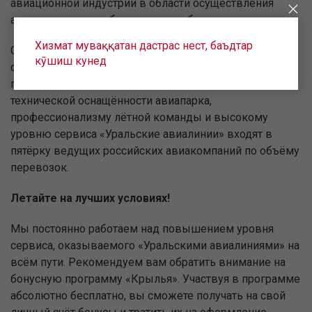
авиационной индустрии в области осуществления
авиаперевозок и обеспечения их безопасности.
Хизмат муваққатан дастрас нест, баъдтар
Сегодня наша авиационно-техническая база является
кӯшиш кунед
одной из самых профессиональных среди российской
гражданской авиации. Благодаря высокой
технической оснащённости авиапарка,
профессионализму лётной команды и высокому
уровню сервиса «Уральские авиалинии» входят в
пятёрку ведущих российских авиакомпаний по объёму
перевозок.
Летайте на лучших условиях!
Мы постоянно работаем над повышением уровня
сервиса, оказываемого «Уральскими авиалиниями» на
всём пути. Рекомендуем вам обратить внимание на
бонусную программу «Крылья». Участвуя в программе
абсолютно бесплатно, вы сможете получать на свой