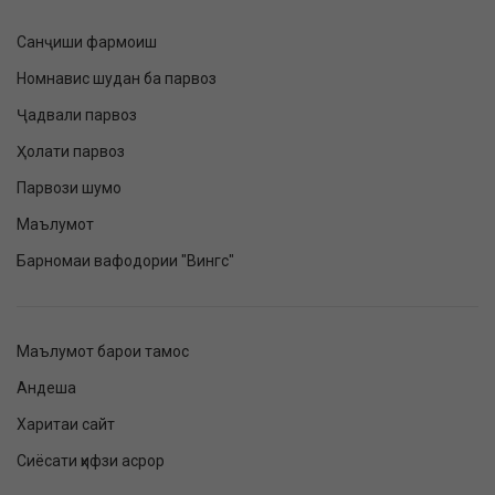
Санҷиши фармоиш
Номнавис шудан ба парвоз
Ҷадвали парвоз
Ҳолати парвоз
Парвози шумо
Маълумот
Барномаи вафодории "Вингс"
Маълумот барои тамос
Андеша
Харитаи сайт
Сиёсати ҳифзи асрор