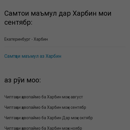
Самтҳои маъмул дар Харбин моҳи
сентябр:
Екатеринбург - Харбин
Самтҳои маъмул аз Харбин
аз рӯи моҳҳо:
Чиптаҳои ҳавопаймо ба Харбин моҳи август
Чиптаҳои ҳавопаймо ба Харбин моҳи сентябр
Чиптаҳои ҳавопаймо ба Харбин Дар моҳи октябр
Чиптаҳои ҳавопаймо ба Харбин моҳи ноябр