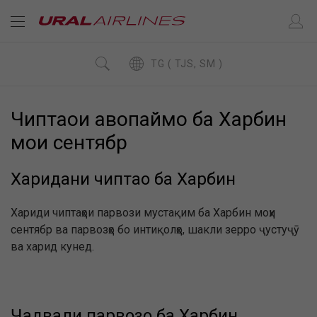
TG ( TJS, SM )
Чиптаҳои ҳавопаймо ба Харбин
моҳи сентябр
Харидани чиптаҳо ба Харбин
Хариди чиптаҳои парвози мустақим ба Харбин моҳи
сентябр ва парвозҳо бо интиқолҳо, шакли зерро ҷустуҷӯ
ва харид кунед.
Ҷадвали парвозҳо ба Харбин