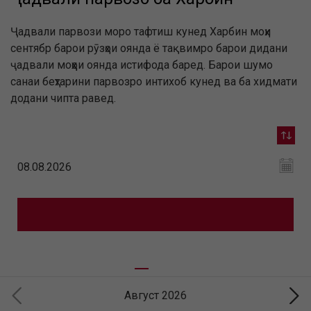
Ҷадвали парвози моро тафтиш кунед Харбин моҳи
сентябр барои рӯзҳои оянда ё тақвимро барои дидани
ҷадвали моҳҳои оянда истифода баред. Барои шумо
санаи беҳтарини парвозро интихоб кунед ва ба хидмати
додани чипта равед.
Август 2026