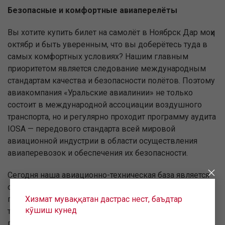
Безопасные и комфортные авиаперелёты
Вы хотите купить билет на самолёт в Ноябрск Дар моҳи
октябр и быть уверенным, что вы доберётесь туда в
самых комфортных условиях? Нашим главным
приоритетом является следование международным
стандартам качества и безопасности полётов. Поэтому
авиакомпания «Уральские авиалинии» не только
состоит в международной ассоциации воздушного
транспорта, но и регулярно проходит программу аудита
IOSA — передового стандарта всей мировой
авиационной индустрии в области осуществления
авиаперевозок и обеспечения их безопасности.
Сегодня наша авиационно-техническая база является
одной из самых профессиональных среди российской
Хизмат муваққатан дастрас нест, баъдтар
гражданской авиации. Благодаря высокой
кӯшиш кунед
технической оснащённости авиапарка,
профессионализму лётной команды и высокому