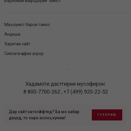
Барномаи вафодории "Вингс"
Маълумот барои тамос
Андеша
Харитаи сайт
Сиёсати ҳифзи асрор
Хадамоти дастгирии мусофирон:
8 800-7700-262
,
+7 (499) 920-22-52
Дар сайт хатогӣ ёфтед? Ба мо хабар
ГУЗОРИШ
диҳед, то онро ислоҳ кунем!