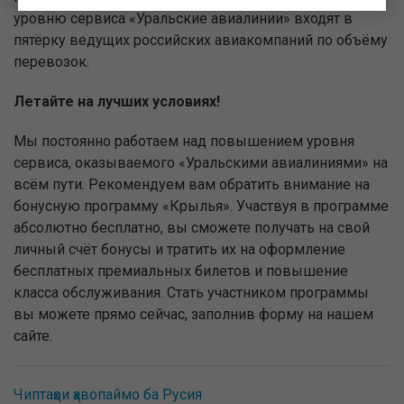
уровню сервиса «Уральские авиалинии» входят в
пятёрку ведущих российских авиакомпаний по объёму
перевозок.
Летайте на лучших условиях!
Мы постоянно работаем над повышением уровня
сервиса, оказываемого «Уральскими авиалиниями» на
всём пути. Рекомендуем вам обратить внимание на
бонусную программу «Крылья». Участвуя в программе
абсолютно бесплатно, вы сможете получать на свой
личный счёт бонусы и тратить их на оформление
бесплатных премиальных билетов и повышение
класса обслуживания. Стать участником программы
вы можете прямо сейчас, заполнив форму на нашем
сайте.
Чиптаҳои ҳавопаймо ба Русия