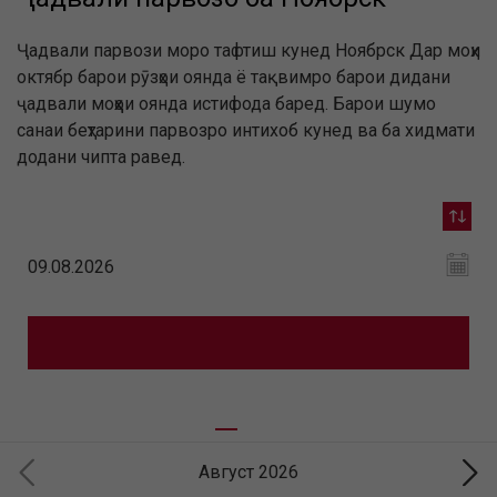
Ҷадвали парвози моро тафтиш кунед Ноябрск Дар моҳи
октябр барои рӯзҳои оянда ё тақвимро барои дидани
ҷадвали моҳҳои оянда истифода баред. Барои шумо
санаи беҳтарини парвозро интихоб кунед ва ба хидмати
додани чипта равед.
Август 2026