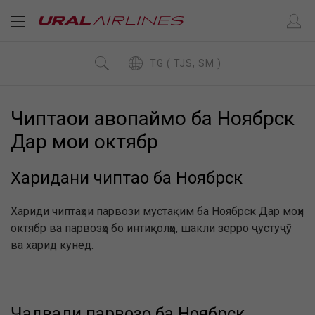
TG ( TJS, SM )
Чиптаҳои ҳавопаймо ба Ноябрск
Дар моҳи октябр
Харидани чиптаҳо ба Ноябрск
Хариди чиптаҳои парвози мустақим ба Ноябрск Дар моҳи
октябр ва парвозҳо бо интиқолҳо, шакли зерро ҷустуҷӯ
ва харид кунед.
Ҷадвали парвозҳо ба Ноябрск