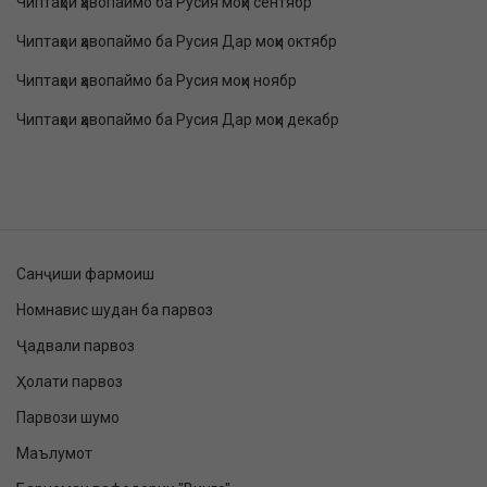
Чиптаҳои ҳавопаймо ба Русия моҳи сентябр
Чиптаҳои ҳавопаймо ба Русия Дар моҳи октябр
Чиптаҳои ҳавопаймо ба Русия моҳи ноябр
Чиптаҳои ҳавопаймо ба Русия Дар моҳи декабр
Санҷиши фармоиш
Номнавис шудан ба парвоз
Ҷадвали парвоз
Ҳолати парвоз
Парвози шумо
Маълумот