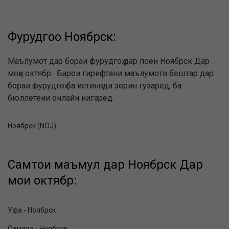
Фурудгоҳҳо Ноябрск:
Маълумот дар бораи фурудгоҳ дар поён Ноябрск Дар
моҳи октябр . Барои гирифтани маълумоти бештар дар
бораи фурудгоҳ ба истиноди зерин гузаред, ба
бюллетени онлайн нигаред.
Ноябрск (NOJ)
Самтҳои маъмул дар Ноябрск Дар
моҳи октябр:
Уфа - Ноябрск
Самара - Ноябрск