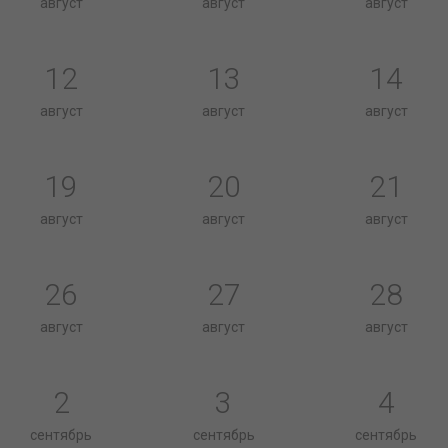
август
август
август
12
13
14
август
август
август
19
20
21
август
август
август
26
27
28
август
август
август
2
3
4
сентябрь
сентябрь
сентябрь