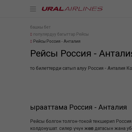
башкы бет
популярдуу багыттар Рейсы
Рейсы Россия - Анталия
Рейсы Россия - Антали
то билеттерди сатып алуу Россия - Анталия Ко
ырааттама Россия - Анталия
Рейсы болгон толгон-токой текшерип Россия 
колдонушат. силер үчүн жөнөп датасын жана 