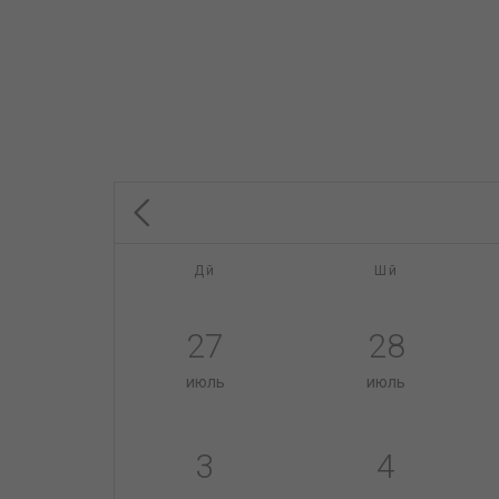
Дй
Шй
27
28
июль
июль
3
4