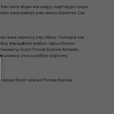
я Биз сизге абдан жагымдуу шарттарды сунуш
анбап жана жайлуу учак менен берилген. Сиз
саны жана керектүү учуу убагы. Ошондой эле
 рейсы жөнүндө биле алабыз. зарыл болгон
еткиликтүү болот Россия боюнча Анталия ,
лөм ыкмасы үчүн ыңгайлуу жүргүнчү
үн жеңил болот аласыз Россия боюнча