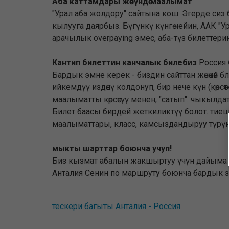
Аба каттамдары жөнүндө маалымат
"Урал аба жолдору" сайтына кош. Эгерде си
кылууга даярбыз. Бүгүнкү күнгө чейин, ААК "
арачылык overpaying эмес, аба-түз билеттери
Кантип билеттин канчалык билебиз
Россия
Бардык эмне керек - биздин сайттан жөнөкөй 
ийкемдүү издөөнү колдонуп, бир нече күн (көрсө
маалыматты көрсөтүү менен, "сатып". чыкылда
Билет баасы бирдей жеткиликтүү болот. тие
маалыматтары, класс, камсыздандыруу түрүндө
мыкты шарттар боюнча учуп!
Биз кызмат абалын жакшыртуу үчүн дайыма иш
Анталия Сенин по маршруту боюнча бардык з
тескери багыты Анталия - Россия