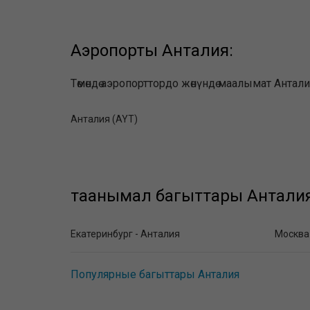
Аэропорты Анталия:
Төмөндө аэропорттордо жөнүндө маалымат Антал
Анталия (AYT)
таанымал багыттары Анталия
Екатеринбург - Анталия
Москва
Популярные багыттары Анталия