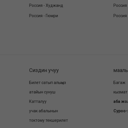
Россия - Худжанд
Россия
Россия - Гюмри
Россия
Сиздин учуу
маал
Билет сатып алыңыз
Багаж
атайын сунуш
кызмат
Катталуу
аба жо
учак абалынын
Суроо
токтому текшерилет