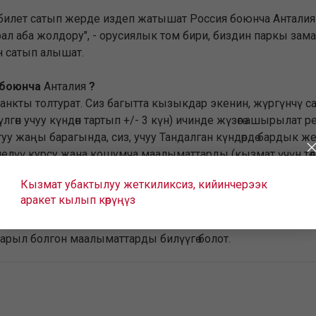
з билет сатып жерде издеп жатышат Россия боюнча Антали
Урал аба жолдору", - орусиялык том бири, биздин паркы зам
н сатып алышат.
боюнча
Анталия
?
бланкты толтурат. Сиз багытта кызыкдар экенин, жүргүнчү 
түлгөн учуу күндөн тартып +/- 3 күн) ичинде жүзөгө ашырылат
туу жаңы барагында, сиз, учуу Тандалган күндөрдө бардык ж
шелүү курсу жана кошумча маалыматтарды (кызмат үчүн тө
 отургучта) тандоо тандоо.
Кызмат убактылуу жеткиликсиз, кийинчерээк
аракет кылып көрүңүз
 болуп саналат. сиз сайттын учак билетин сатып алуу үч
арыл болгон маалыматтарды билүүгө болот.