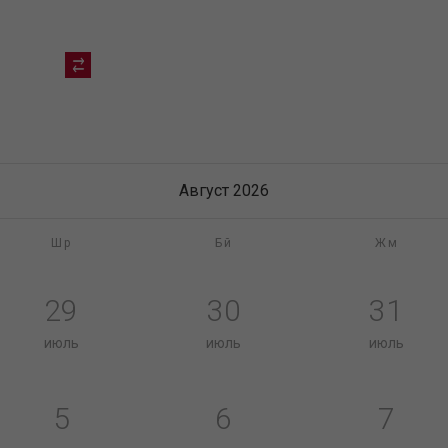
Август 2026
Шр
Бй
Жм
29
30
31
июль
июль
июль
5
6
7