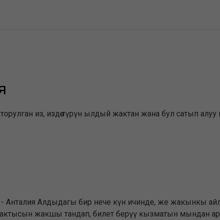
я
торулган из, издөө түрүн ылдый жактан жана бул сатып алуу
- Анталия Алдыдагы бир нече күн ичинде, же жакынкы айл
убактысын жакшы тандап, билет берүү кызматын мындан ары