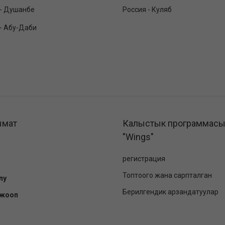
 - Душанбе
Россия - Куляб
 - Абу-Даби
ымат
Калыстык программас
"Wings"
регистрация
Топтоого жана сарпталган
лу
Берилгендик арзандатуулар
-жооп