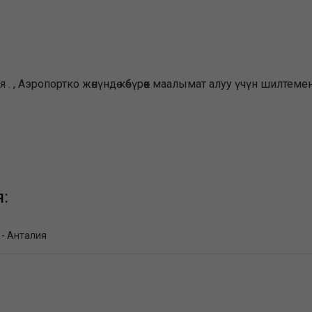
ия . , Аэропортко жөнүндө көбүрөөк маалымат алуу үчүн шилт
:
 - Анталия