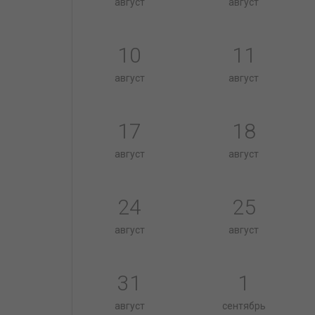
август
август
10
11
август
август
17
18
август
август
24
25
август
август
31
1
август
сентябрь