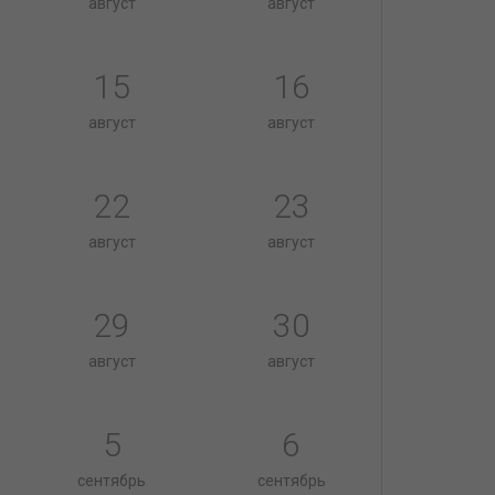
август
август
15
16
август
август
22
23
август
август
29
30
август
август
5
6
сентябрь
сентябрь