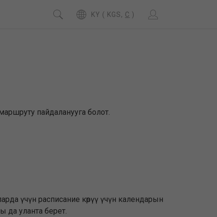
KY ( KGS,
C
)
 маршруту пайдаланууга болот.
арда үчүн расписание көрүү үчүн календарын
 да уланта берет.