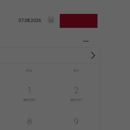
Иш
Жк
1
2
август
август
8
9