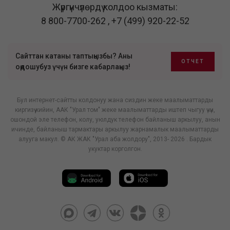
Жүргүнчүлөрдү колдоо кызматы:
8 800-7700-262
,
+7 (499) 920-22-52
Сайттан катаны таптыңызбы? Аны
ОТЧЕТ
оңдошубуз үчүн бизге кабарлаңыз!
Бул интернет-сайтты колдонуу жана сиздин жеке маалыматтарды
киргизүү кийин, ААК "Урал том" жеке маалыматтарды иштеп чыгуу үчүн,
ошондой эле телефон, колу, уюлдук телефон байланыш аркылуу, анын
ичинде, байланыш тармактары аркылуу жарнамалык маалыматтарды
алууга макул. © АК ЖАК "Урал аба жолдору", 2013- 2026 . Бардык
укуктар корголгон.