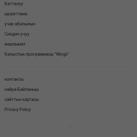
Катталуу
ырааттама
учак абалынын
Сиздин учуу
маалымат
Калыстык программасы "Wings"
контакты
кайра Байланыш
сайттын картасы
Privacy Policy