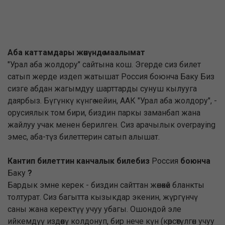
Аба каттамдары жөнүндө маалымат
"Урал аба жолдору" сайтына кош. Эгерде сиз билет
сатып жерде издеп жатышат Россия боюнча Баку Биз
сизге абдан жагымдуу шарттарды сунуш кылууга
даярбыз. Бүгүнкү күнгө чейин, ААК "Урал аба жолдору", -
орусиялык том бири, биздин паркы заманбап жана
жайлуу учак менен берилген. Сиз арачылык overpaying
эмес, аба-түз билеттерин сатып алышат.
Кантип билеттин канчалык билебиз
Россия
боюнча
Баку
?
Бардык эмне керек - биздин сайттан жөнөкөй бланкты
толтурат. Сиз багытта кызыкдар экенин, жүргүнчү
саны жана керектүү учуу убагы. Ошондой эле
ийкемдүү издөөнү колдонуп, бир нече күн (көрсөтүлгөн учуу