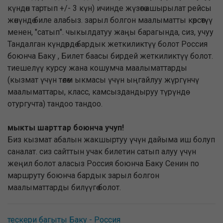
күндөн тартып +/- 3 күн) ичинде жүзөгө ашырылат рейсы
жөнүндө биле алабыз. зарыл болгон маалыматты көрсөтүү
менен, "сатып". чыкылдатуу жаңы барагында, сиз, учуу
Тандалган күндөрдө бардык жеткиликтүү болот Россия
боюнча Баку , Билет баасы бирдей жеткиликтүү болот.
тиешелүү курсу жана кошумча маалыматтарды
(кызмат үчүн төлөм ыкмасы үчүн ыңгайлуу жүргүнчү
маалыматтары, класс, камсыздандыруу түрүндө
отургучта) тандоо тандоо.
мыкты шарттар боюнча учуп!
Биз кызмат абалын жакшыртуу үчүн дайыма иш болуп
саналат. сиз сайттын учак билетин сатып алуу үчүн
жеңил болот аласыз Россия боюнча Баку Сенин по
маршруту боюнча бардык зарыл болгон
маалыматтарды билүүгө болот.
тескери багыты Баку - Россия