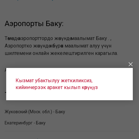
Аэропорты Баку:
Төмөндө аэропорттордо жөнүндө маалымат Баку . ,
Аэропортко жөнүндө көбүрөөк маалымат алуу үчүн
шилтемени онлайн жекелештирилген карагыла.
Аэропорт им. Гейдара Алиева (GYD)
Кызмат убактылуу жеткиликсиз,
кийинчерээк аракет кылып көрүңүз
таанымал багыттары Баку:
Жуковский (Моск. обл.) - Баку
Екатеринбург - Баку