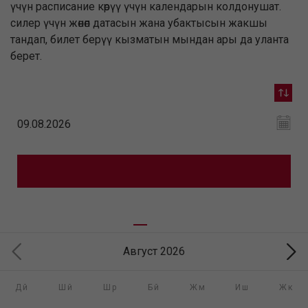
үчүн расписание көрүү үчүн календарын колдонушат.
силер үчүн жөнөп датасын жана убактысын жакшы
тандап, билет берүү кызматын мындан ары да уланта
берет.
Август 2026
Дй
Шй
Шр
Бй
Жм
Иш
Жк