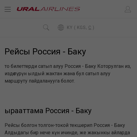
KY ( KGS,
C
)
Рейсы Россия - Баку
то билеттерди сатып алуу Россия - Баку Которулган из,
издөө түрүн ылдый жактан жана бул сатып алуу
маршруту пайдаланууга болот.
ырааттама Россия - Баку
Рейсы болгон толгон-токой текшерип Россия - Баку
Алдыдагы бир нече күн ичинде, же жакынкы айларда