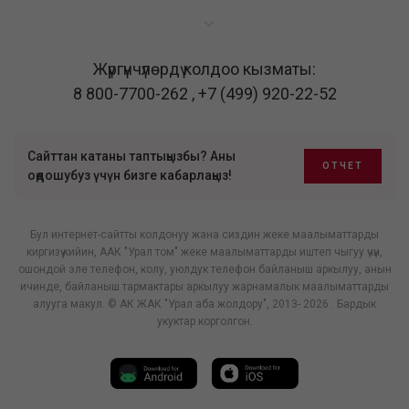
Жүргүнчүлөрдү колдоо кызматы:
8 800-7700-262
,
+7 (499) 920-22-52
Сайттан катаны таптыңызбы? Аны
ОТЧЕТ
оңдошубуз үчүн бизге кабарлаңыз!
Бул интернет-сайтты колдонуу жана сиздин жеке маалыматтарды
киргизүү кийин, ААК "Урал том" жеке маалыматтарды иштеп чыгуу үчүн,
ошондой эле телефон, колу, уюлдук телефон байланыш аркылуу, анын
ичинде, байланыш тармактары аркылуу жарнамалык маалыматтарды
алууга макул. © АК ЖАК "Урал аба жолдору", 2013- 2026 . Бардык
укуктар корголгон.