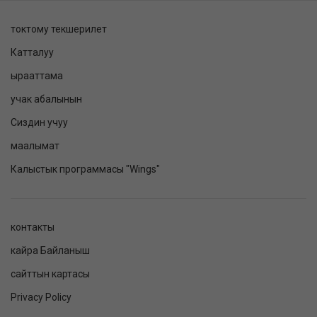
токтому текшерилет
Катталуу
ырааттама
учак абалынын
Сиздин учуу
маалымат
Калыстык программасы "Wings"
контакты
кайра Байланыш
сайттын картасы
Privacy Policy