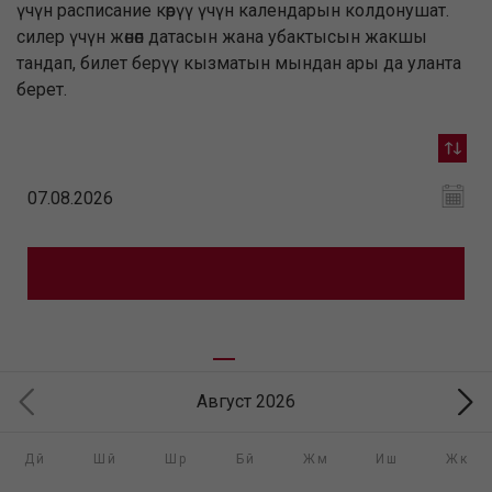
үчүн расписание көрүү үчүн календарын колдонушат.
силер үчүн жөнөп датасын жана убактысын жакшы
тандап, билет берүү кызматын мындан ары да уланта
берет.
Август 2026
Дй
Шй
Шр
Бй
Жм
Иш
Жк