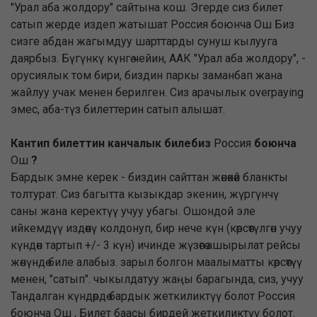
"Урал аба жолдору" сайтына кош. Эгерде сиз билет
сатып жерде издеп жатышат Россия боюнча Ош Биз
сизге абдан жагымдуу шарттарды сунуш кылууга
даярбыз. Бүгүнкү күнгө чейин, ААК "Урал аба жолдору", -
орусиялык том бири, биздин паркы заманбап жана
жайлуу учак менен берилген. Сиз арачылык overpaying
эмес, аба-түз билеттерин сатып алышат.
Кантип билеттин канчалык билебиз
Россия
боюнча
Ош
?
Бардык эмне керек - биздин сайттан жөнөкөй бланкты
толтурат. Сиз багытта кызыкдар экенин, жүргүнчү
саны жана керектүү учуу убагы. Ошондой эле
ийкемдүү издөөнү колдонуп, бир нече күн (көрсөтүлгөн учуу
күндөн тартып +/- 3 күн) ичинде жүзөгө ашырылат рейсы
жөнүндө биле алабыз. зарыл болгон маалыматты көрсөтүү
менен, "сатып". чыкылдатуу жаңы барагында, сиз, учуу
Тандалган күндөрдө бардык жеткиликтүү болот Россия
боюнча Ош , Билет баасы бирдей жеткиликтүү болот.