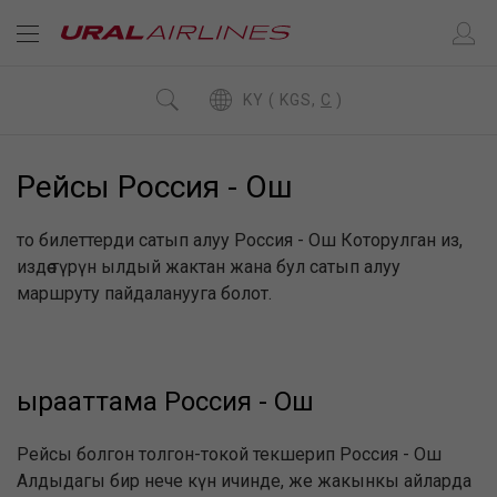
KY ( KGS,
C
)
Рейсы Россия - Ош
то билеттерди сатып алуу Россия - Ош Которулган из,
издөө түрүн ылдый жактан жана бул сатып алуу
маршруту пайдаланууга болот.
ырааттама Россия - Ош
Рейсы болгон толгон-токой текшерип Россия - Ош
Алдыдагы бир нече күн ичинде, же жакынкы айларда