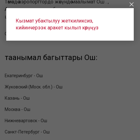
Төмөндө аэропорттордо жөнүндө маалымат Ош . ,
Аэропортко жөнүндө көбүрөөк маалымат алуу үчүн
шилтемени онлайн жекелештирилген карагыла.
Кызмат убактылуу жеткиликсиз,
кийинчерээк аракет кылып көрүңүз
Ош (OSS)
таанымал багыттары Ош:
Екатеринбург - Ош
Жуковский (Моск. обл.) - Ош
Казань - Ош
Москва - Ош
Нижневартовск - Ош
Санкт-Петербург - Ош