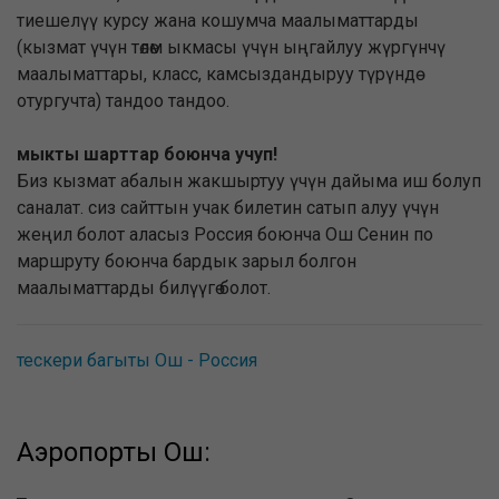
тиешелүү курсу жана кошумча маалыматтарды
(кызмат үчүн төлөм ыкмасы үчүн ыңгайлуу жүргүнчү
маалыматтары, класс, камсыздандыруу түрүндө
отургучта) тандоо тандоо.
мыкты шарттар боюнча учуп!
Биз кызмат абалын жакшыртуу үчүн дайыма иш болуп
саналат. сиз сайттын учак билетин сатып алуу үчүн
жеңил болот аласыз Россия боюнча Ош Сенин по
маршруту боюнча бардык зарыл болгон
маалыматтарды билүүгө болот.
тескери багыты Ош - Россия
Аэропорты Ош: