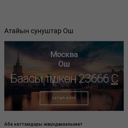
Атайын сунуштар Ош
Москва
Ош
Баасы түшкөн 23666
C
САТЫП АЛУУ
Аба каттамдары жөнүндө маалымат