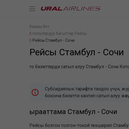
башкы бет
популярдуу багыттар Рейсы
Рейсы Стамбул - Сочи
Рейсы Стамбул - Сочи
то билеттерди сатып алуу Стамбул - Сочи Кот
Субсидиялык тарифти тандоо үчүн, жү
боюнча билетти кантип сатып алуу жөн
ырааттама Стамбул - Сочи
Рейсы болгон толгон-токой текшерип Стамбул