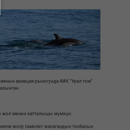
усиянын авиация рыногунда ААК "Урал том"
алынган.
ир жол менен катталышы мүмкүн:
биринчи жолу самолет жасагандын тообасын