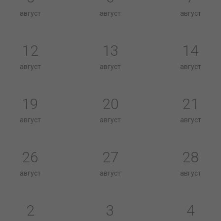
август
август
август
12
13
14
август
август
август
19
20
21
август
август
август
26
27
28
август
август
август
2
3
4