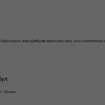
. , Аэропортко жөнүндө көбүрөөк маалымат алуу үчүн шилтеме
ул:
л - Москва