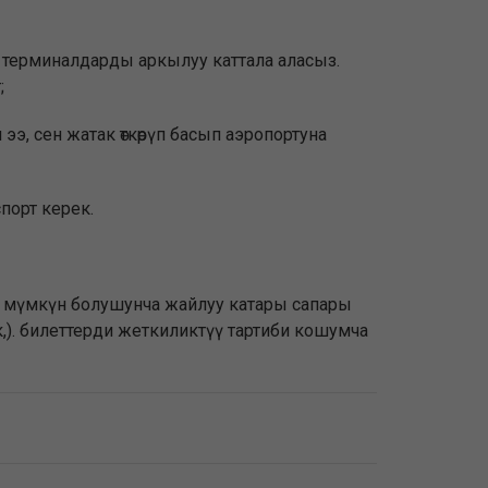
өөчү терминалдарды аркылуу каттала аласыз.
;
 ээ, сен жатак өткөрүп басып аэропортуна
порт керек.
ле мүмкүн болушунча жайлуу катары сапары
к,). билеттерди жеткиликтүү тартиби кошумча