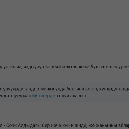
орулган из, издөө түрүн ылдый жактан жана бул сатып алуу 
ргүнчүлөрдү тандоо менюсунда белгини коюп, күндөрдү тан
үндө толугураак
бул жерден
окуй аласыз.
 - Сочи Алдыдагы бир нече күн ичинде, же жакынкы айлар