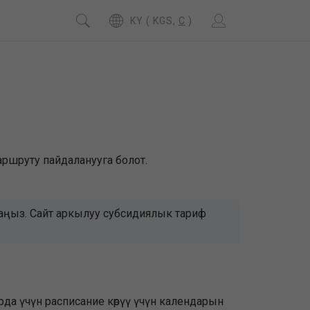
KY ( KGS,
C
)
маршруту пайдаланууга болот.
даңыз. Сайт аркылуу субсидиялык тариф
да үчүн расписание көрүү үчүн календарын