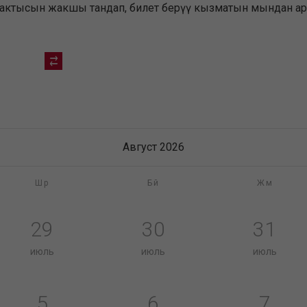
убактысын жакшы тандап, билет берүү кызматын мындан ары
Август 2026
Шр
Бй
Жм
29
30
31
июль
июль
июль
5
6
7