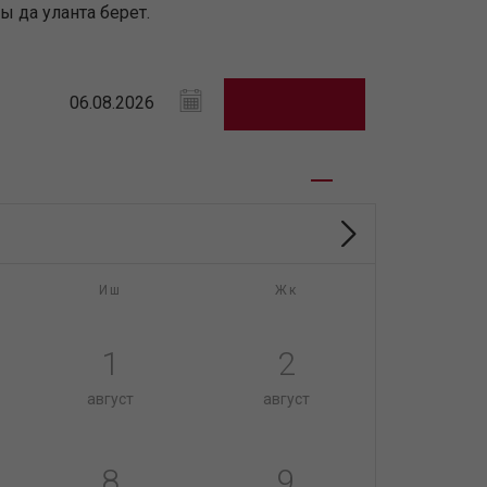
 да уланта берет.
Иш
Жк
1
2
август
август
8
9