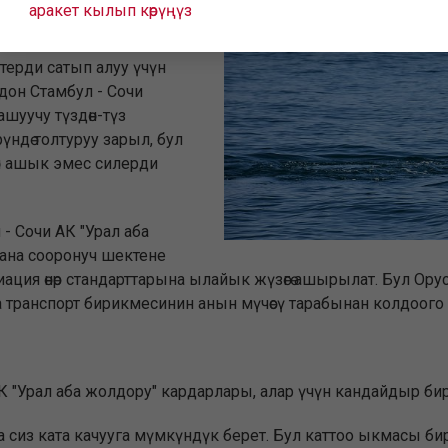
аракет кылып көрүңүз
очи Бирок биз дагы бир
терди сатып алуу үчүн
дон Стамбул - Сочи
шуучу түздөн-түз
рүндө толтуруу зарыл, бул
төн ашык эмес силерди
- Сочи АК "Урал аба
жана сооронуч шектене
иация өнөр стандарттарына ылайык жүзөгө ашырылат. Бул Ор
 транспорт бирикмесинин анын мүчөсү тарабынан колдоого 
АК "Урал аба жолдору" кардарлары, алар үчүн кандайдыр б
да сиз ката качууга мүмкүндүк берет. Бул каттоо ыкмасы 