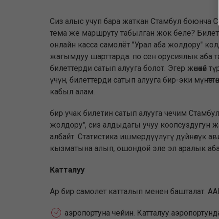
Сиз алыс учуп бара жаткан Стамбул боюнча С
тема же маршруту табылган жок беле? Билет
онлайн касса самолёт "Урал аба жолдору" кол
жагымдуу шарттарда. по сен орусиялык аба та
билеттерди сатып алууга болот. Эгер жөнөкөй тү
үчүн, билеттерди сатып алууга бир-эки мүнөт
кабыл алам.
бир учак билетин сатып алууга чечим Стамбул 
жолдору", сиз алдыдагы учуу коопсуздугун 
албайт. Статистика ишмердүүлүгү дүйнөлүк ав
кызматына алып, ошондой эле эл аралык аба
Катталуу
Ар бир самолет катталып менен башталат. А
аэропортуна чейин. Катталуу аэропортун