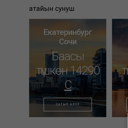
атайын сунуш
Екатеринбург
Сочи
Баасы
түшкөн 14290
т
C
САТЫП АЛУУ