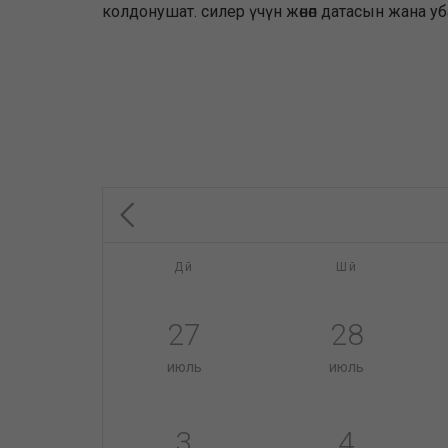
колдонушат. силер үчүн жөнөп датасын жана 
Дй
Шй
27
28
июль
июль
3
4