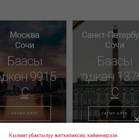
Москва
Санкт-Петербу
Сочи
Сочи
Баасы
Баасы
үшкөн 9915
түшкөн 137
C
C
САТЫП АЛУУ
САТЫП АЛУУ
Кызмат убактылуу жеткиликсиз, кийинчерээк