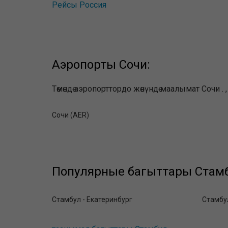
Рейсы Россия
Аэропорты Сочи:
Төмөндө аэропорттордо жөнүндө маалымат Сочи 
Сочи (AER)
Популярные багыттары Стамб
Стамбул - Екатеринбург
Стамбу