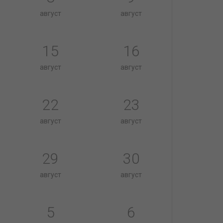
август
август
15
16
август
август
22
23
август
август
29
30
август
август
5
6