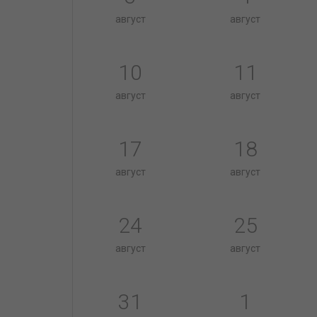
август
август
10
11
август
август
17
18
август
август
24
25
август
август
31
1