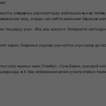
лат;
Убакытты үнөмдөө үчүн, аэропорттордо жайгашкан өзүн-өзү тейл
 маалымат алуу, эгерде, сиз сайтта маалымат бөлүмүнөн алат
нен текшерүү үчүн - Аба, аны жасоого. Интернетте каттоодон
лет керек. Эларалык учуулар үчүн каттоо үчүн силер да пас
сатып алуу мүмкүн эмес Стамбул - Сочи Бирок, ошондой э
 шаарында, ж.б. бир мейманкана менен учакта атайын тама