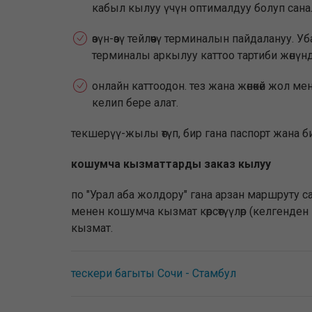
кабыл кылуу үчүн оптималдуу болуп сана
өзүн-өзү тейлөөчү терминалын пайдалануу. 
терминалы аркылуу каттоо тартиби жөнүндө
онлайн каттоодон. тез жана жөнөкөй жол ме
келип бере алат.
текшерүү-жылы өтүп, бир гана паспорт жана би
кошумча кызматтарды заказ кылуу
по "Урал аба жолдору" гана арзан маршруту 
менен кошумча кызмат көрсөтүүлөр (келгенден
кызмат.
тескери багыты Сочи - Стамбул