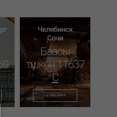
рг
Челябинск
Сочи
Баасы
69
түшкөн 11637
C
САТЫП АЛУУ