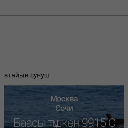
атайын сунуш
Москва
Сочи
Баасы түшкөн 9915
C