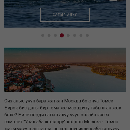
САТЫП АЛУУ
Сиз алыс учуп бара жаткан Москва боюнча Томск
Бирок биз дагы бир тема же маршруту табылган жок
беле? Билеттерди сатып алуу үчүн онлайн касса
самолёт "Урал аба жолдору" колдон Москва - Томск
жагымдуу шарттарда. по сен орусиялык аба ташуучу