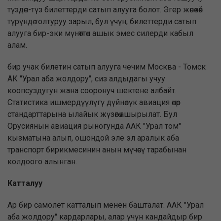
түздөн-түз билеттерди сатып алууга болот. Эгер жөнөкөй
түрүндө толтуруу зарыл, бул үчүн, билеттерди сатып
алууга бир-эки мүнөттөн ашык эмес силерди кабыл
алам.
бир учак билетин сатып алууга чечим Москва - Томск
АК "Урал аба жолдору", сиз алдыдагы учуу
коопсуздугун жана сооронуч шектене албайт.
Статистика ишмердүүлүгү дүйнөлүк авиация өнөр
стандарттарына ылайык жүзөгө ашырылат. Бул
Орусиянын авиация рыногунда ААК "Урал том"
кызматына алып, ошондой эле эл аралык аба
транспорт бирикмесинин анын мүчөсү тарабынан
колдоого алынган.
Катталуу
Ар бир самолет катталып менен башталат. ААК "Урал
аба жолдору" кардарлары, алар үчүн кандайдыр бир