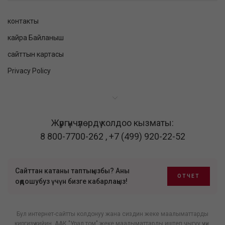
контакты
кайра Байланыш
сайттын картасы
Privacy Policy
Жүргүнчүлөрдү колдоо кызматы:
8 800-7700-262
,
+7 (499) 920-22-52
Сайттан катаны таптыңызбы? Аны
ОТЧЕТ
оңдошубуз үчүн бизге кабарлаңыз!
Бул интернет-сайтты колдонуу жана сиздин жеке маалыматтарды
киргизүү кийин, ААК "Урал том" жеке маалыматтарды иштеп чыгуу үчүн,