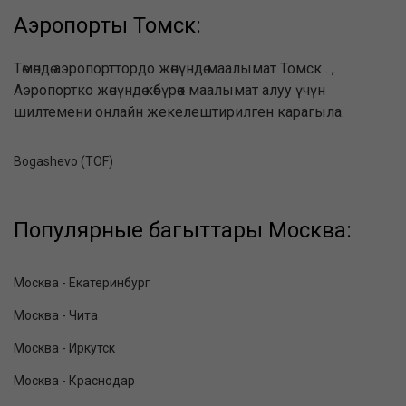
Аэропорты Томск:
Төмөндө аэропорттордо жөнүндө маалымат Томск . ,
Аэропортко жөнүндө көбүрөөк маалымат алуу үчүн
шилтемени онлайн жекелештирилген карагыла.
Bogashevo (TOF)
Популярные багыттары Москва:
Москва - Екатеринбург
Москва - Чита
Москва - Иркутск
Москва - Краснодар