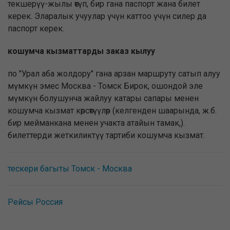
текшерүү-жылы өтүп, бир гана паспорт жана билет
керек. Эларалык учуулар үчүн каттоо үчүн силер да
паспорт керек.
кошумча кызматтарды заказ кылуу
по "Урал аба жолдору" гана арзан маршруту сатып алуу
мүмкүн эмес Москва - Томск Бирок, ошондой эле
мүмкүн болушунча жайлуу катары сапары менен
кошумча кызмат көрсөтүүлөр (келгенден шаарында, ж.б.
бир мейманкана менен учакта атайын тамак,).
билеттерди жеткиликтүү тартиби кошумча кызмат.
тескери багыты Томск - Москва
Рейсы Россия