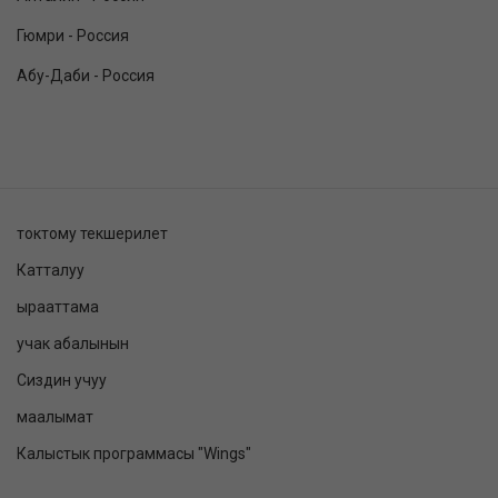
Гюмри - Россия
Абу-Даби - Россия
токтому текшерилет
Катталуу
ырааттама
учак абалынын
Сиздин учуу
маалымат
Калыстык программасы "Wings"