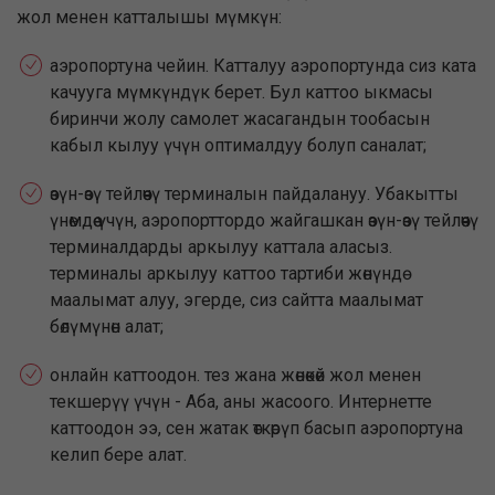
жол менен катталышы мүмкүн:
аэропортуна чейин. Катталуу аэропортунда сиз ката
качууга мүмкүндүк берет. Бул каттоо ыкмасы
биринчи жолу самолет жасагандын тообасын
кабыл кылуу үчүн оптималдуу болуп саналат;
өзүн-өзү тейлөөчү терминалын пайдалануу. Убакытты
үнөмдөө үчүн, аэропорттордо жайгашкан өзүн-өзү тейлөөчү
терминалдарды аркылуу каттала аласыз.
терминалы аркылуу каттоо тартиби жөнүндө
маалымат алуу, эгерде, сиз сайтта маалымат
бөлүмүнөн алат;
онлайн каттоодон. тез жана жөнөкөй жол менен
текшерүү үчүн - Аба, аны жасоого. Интернетте
каттоодон ээ, сен жатак өткөрүп басып аэропортуна
келип бере алат.