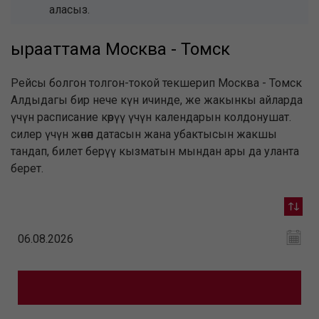
аласыз.
ырааттама Москва - Томск
Рейсы болгон толгон-токой текшерип Москва - Томск
Алдыдагы бир нече күн ичинде, же жакынкы айларда
үчүн расписание көрүү үчүн календарын колдонушат.
силер үчүн жөнөп датасын жана убактысын жакшы
тандап, билет берүү кызматын мындан ары да уланта
берет.