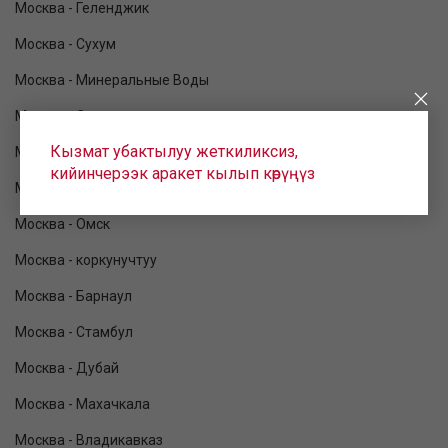
Москва - Геленджик
Москва - Сухум
Москва - Минеральные Воды
Москва - Сочи
Кызмат убактылуу жеткиликсиз,
Москва - Калининград
кийинчерээк аракет кылып көрүңүз
Москва - Благовещенск
Москва - Омск
Москва - коркунучтуу
Москва - Барнаул
Москва - Стамбул
Москва - Дубай
Москва - Махачкала
Москва - Владикавказ