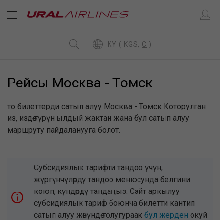
KY ( KGS,
C
)
Рейсы Москва - Томск
то билеттерди сатып алуу Москва - Томск Которулган
из, издөө түрүн ылдый жактан жана бул сатып алуу
маршруту пайдаланууга болот.
Субсидиялык тарифти тандоо үчүн,
жүргүнчүлөрдү тандоо менюсунда белгини
коюп, күндөрдү тандаңыз. Сайт аркылуу
субсидиялык тариф боюнча билетти кантип
сатып алуу жөнүндө толугураак
бул жерден
окуй