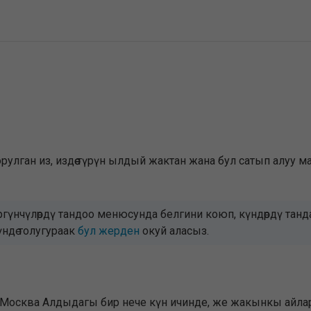
рулган из, издөө түрүн ылдый жактан жана бул сатып алуу м
ргүнчүлөрдү тандоо менюсунда белгини коюп, күндөрдү тан
үндө толугураак
бул жерден
окуй аласыз.
 Москва Алдыдагы бир нече күн ичинде, же жакынкы айлард