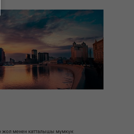
ир жол менен катталышы мүмкүн: