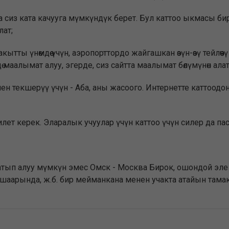
да сиз ката качууга мүмкүндүк берет. Бул каттоо ыкмасы 
лат;
Убакытты үнөмдөө үчүн, аэропорттордо жайгашкан өзүн-өзү тейл
 маалымат алуу, эгерде, сиз сайтта маалымат бөлүмүнөн алат
нен текшерүү үчүн - Аба, аны жасоого. Интернетте каттоодон
лет керек. Эларалык учуулар үчүн каттоо үчүн силер да пас
 сатып алуу мүмкүн эмес Омск - Москва Бирок, ошондой эл
 шаарында, ж.б. бир мейманкана менен учакта атайын тама