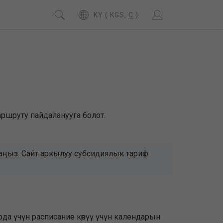
KY ( KGS,
C
)
аршруту пайдаланууга болот.
даңыз. Сайт аркылуу субсидиялык тариф
а үчүн расписание көрүү үчүн календарын