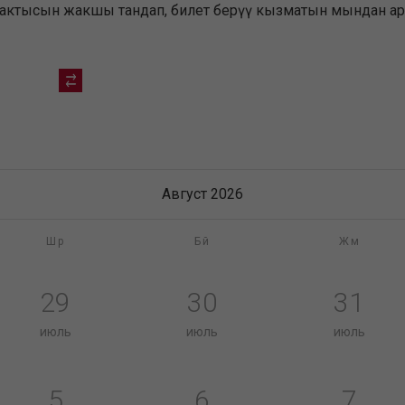
убактысын жакшы тандап, билет берүү кызматын мындан ары
Август 2026
Шр
Бй
Жм
29
30
31
июль
июль
июль
5
6
7