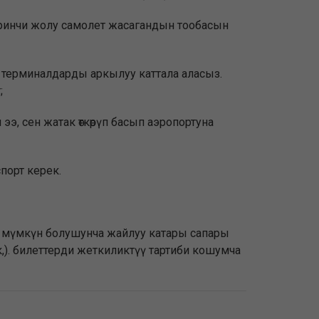
биринчи жолу самолет жасагандын тообасын
өөчү терминалдарды аркылуу каттала аласыз.
;
 ээ, сен жатак өткөрүп басып аэропортуна
порт керек.
е мүмкүн болушунча жайлуу катары сапары
к,). билеттерди жеткиликтүү тартиби кошумча