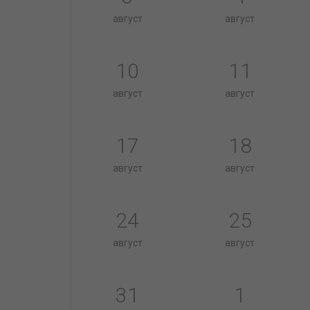
август
август
10
11
август
август
17
18
август
август
24
25
август
август
31
1