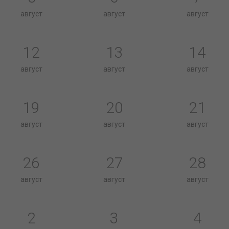
август
август
август
12
13
14
август
август
август
19
20
21
август
август
август
26
27
28
август
август
август
2
3
4