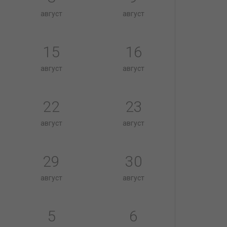
август
август
15
16
август
август
22
23
август
август
29
30
август
август
5
6