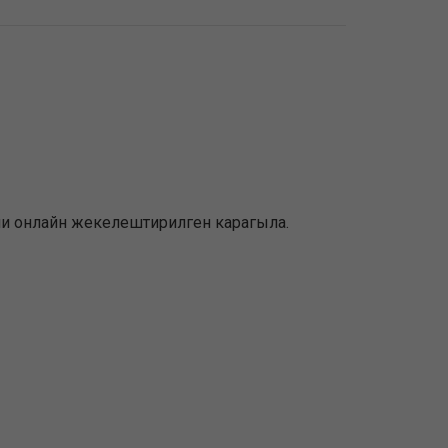
емени онлайн жекелештирилген карагыла.