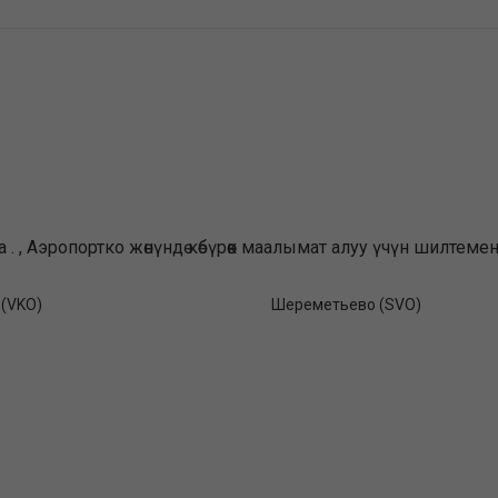
а . , Аэропортко жөнүндө көбүрөөк маалымат алуу үчүн шилт
 (VKO)
Шереметьево (SVO)