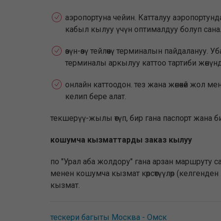
аэропортуна чейин. Катталуу аэропортун
кабыл кылуу үчүн оптималдуу болуп сана
өзүн-өзү тейлөөчү терминалын пайдалануу. 
терминалы аркылуу каттоо тартиби жөнүндө
онлайн каттоодон. тез жана жөнөкөй жол ме
келип бере алат.
текшерүү-жылы өтүп, бир гана паспорт жана би
кошумча кызматтарды заказ кылуу
по "Урал аба жолдору" гана арзан маршруту
менен кошумча кызмат көрсөтүүлөр (келгенден
кызмат.
тескери багыты Москва - Омск