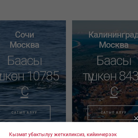
Сочи
Калинингра
Москва
Москва
Баасы
Баасы
үшкөн 10785
түшкөн 84
C
C
САТЫП АЛУУ
САТЫП АЛУУ
Кызмат убактылуу жеткиликсиз, кийинчерээк