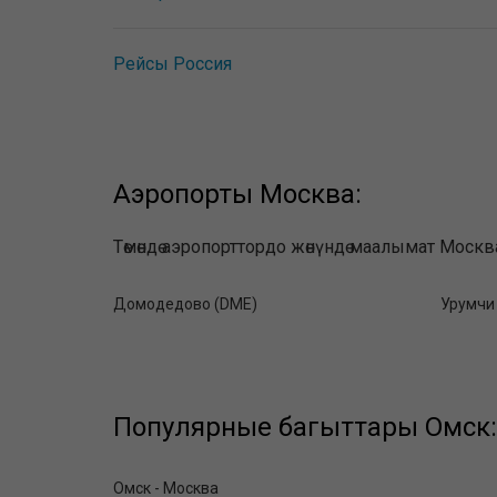
Рейсы Россия
Аэропорты Москва:
Төмөндө аэропорттордо жөнүндө маалымат Москв
Домодедово (DME)
Урумчи
Популярные багыттары Омск:
Омск - Москва