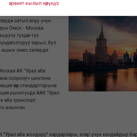
аракет кылып көрүңүз
ква Бирок биз дагы бир
терди сатып алуу үчүн
лдон Омск - Москва
шуучу түздөн-түз
рүндө толтуруу зарыл, бул
төн ашык эмес силерди
Москва АК "Урал аба
жана сооронуч шектене
ация өнөр стандарттарына
ация рыногунда ААК "Урал
к аба транспорт
го алынган.
АК "Урал аба жолдору" кардарлары, алар үчүн кандайдыр б