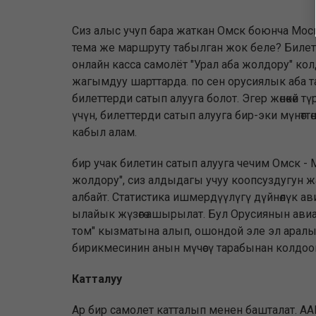
Сиз алыс учуп бара жаткан Омск боюнча Мос
тема же маршруту табылган жок беле? Билет
онлайн касса самолёт "Урал аба жолдору" ко
жагымдуу шарттарда. по сен орусиялык аба та
билеттерди сатып алууга болот. Эгер жөнөкөй тү
үчүн, билеттерди сатып алууга бир-эки мүнөт
кабыл алам.
бир учак билетин сатып алууга чечим Омск - 
жолдору", сиз алдыдагы учуу коопсуздугун 
албайт. Статистика ишмердүүлүгү дүйнөлүк ави
ылайык жүзөгө ашырылат. Бул Орусиянын ави
том" кызматына алып, ошондой эле эл аралы
бирикмесинин анын мүчөсү тарабынан колдоо
Катталуу
Ар бир самолет катталып менен башталат. А