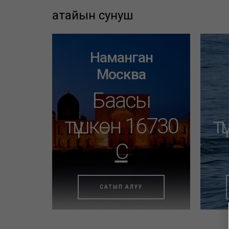
атайын сунуш
Наманган
Москва
Баасы
түшкөн 16730
т
C
САТЫП АЛУУ