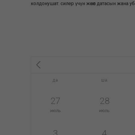
колдонушат. силер үчүн жөнөп датасын жана 
Дй
Шй
27
28
июль
июль
3
4