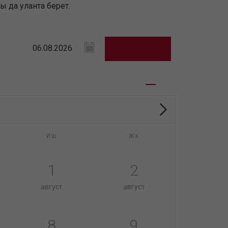
 да уланта берет.
Иш
Жк
1
2
август
август
8
9