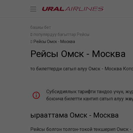
башкы бет
популярдуу багыттар Рейсы
Рейсы Омск - Москва
Рейсы Омск - Москва
то билеттерди сатып алуу Омск - Москва Кото
Субсидиялык тарифти тандоо үчүн, жү
боюнча билетти кантип сатып алуу жөн
ырааттама Омск - Москва
Рейсы болгон толгон-токой текшерип Омск -