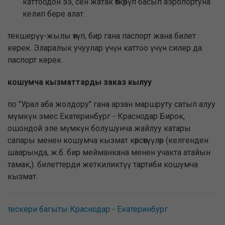
каттоодон ээ, сен жатак өткөрүп басып аэропортуна
келип бере алат.
текшерүү-жылы өтүп, бир гана паспорт жана билет
керек. Эларалык учуулар үчүн каттоо үчүн силер да
паспорт керек.
кошумча кызматтарды заказ кылуу
по "Урал аба жолдору" гана арзан маршруту сатып алуу
мүмкүн эмес Екатеринбург - Краснодар Бирок,
ошондой эле мүмкүн болушунча жайлуу катары
сапары менен кошумча кызмат көрсөтүүлөр (келгенден
шаарында, ж.б. бир мейманкана менен учакта атайын
тамак,). билеттерди жеткиликтүү тартиби кошумча
кызмат.
тескери багыты Краснодар - Екатеринбург