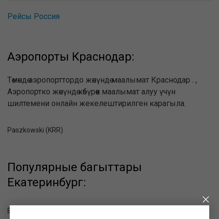
Рейсы Россия
Аэропорты Краснодар:
Төмөндө аэропорттордо жөнүндө маалымат Краснодар . ,
Аэропортко жөнүндө көбүрөөк маалымат алуу үчүн
шилтемени онлайн жекелештирилген карагыла.
Paszkowski (KRR)
Популярные багыттары
Екатеринбург:
Екатеринбург - Благовещенск