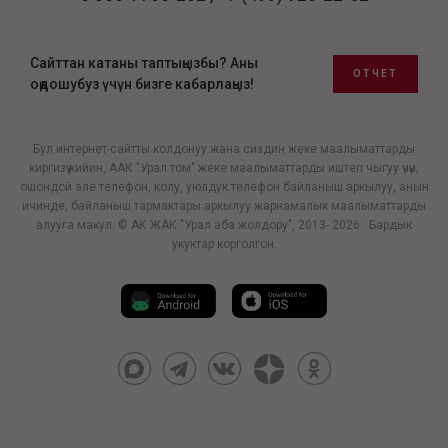
Сайттан катаны таптыңызбы? Аны
ОТЧЕТ
оңдошубуз үчүн бизге кабарлаңыз!
Бул интернет-сайтты колдонуу жана сиздин жеке маалыматтарды
киргизүү кийин, ААК "Урал том" жеке маалыматтарды иштеп чыгуу үчүн,
ошондой эле телефон, колу, уюлдук телефон байланыш аркылуу, анын
ичинде, байланыш тармактары аркылуу жарнамалык маалыматтарды
алууга макул. © АК ЖАК "Урал аба жолдору", 2013- 2026 . Бардык
укуктар корголгон.