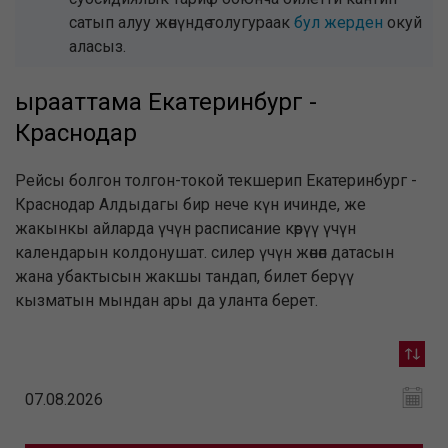
сатып алуу жөнүндө толугураак
бул жерден
окуй
аласыз.
ырааттама Екатеринбург -
Краснодар
Рейсы болгон толгон-токой текшерип Екатеринбург -
Краснодар Алдыдагы бир нече күн ичинде, же
жакынкы айларда үчүн расписание көрүү үчүн
календарын колдонушат. силер үчүн жөнөп датасын
жана убактысын жакшы тандап, билет берүү
кызматын мындан ары да уланта берет.