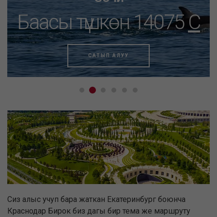
Баасы түшкөн 14075
C
САТЫП АЛУУ
Сиз алыс учуп бара жаткан Екатеринбург боюнча
Краснодар Бирок биз дагы бир тема же маршруту