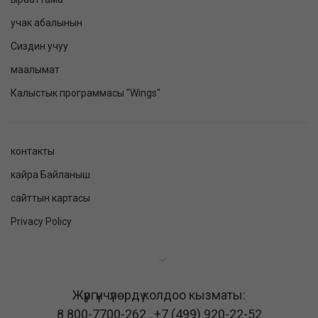
учак абалынын
Сиздин учуу
маалымат
Калыстык программасы "Wings"
контакты
кайра Байланыш
сайттын картасы
Privacy Policy
Жүргүнчүлөрдү колдоо кызматы:
8 800-7700-262
,
+7 (499) 920-22-52