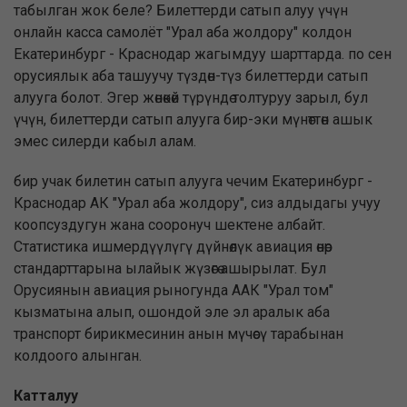
табылган жок беле? Билеттерди сатып алуу үчүн
онлайн касса самолёт "Урал аба жолдору" колдон
Екатеринбург - Краснодар жагымдуу шарттарда. по сен
орусиялык аба ташуучу түздөн-түз билеттерди сатып
алууга болот. Эгер жөнөкөй түрүндө толтуруу зарыл, бул
үчүн, билеттерди сатып алууга бир-эки мүнөттөн ашык
эмес силерди кабыл алам.
бир учак билетин сатып алууга чечим Екатеринбург -
Краснодар АК "Урал аба жолдору", сиз алдыдагы учуу
коопсуздугун жана сооронуч шектене албайт.
Статистика ишмердүүлүгү дүйнөлүк авиация өнөр
стандарттарына ылайык жүзөгө ашырылат. Бул
Орусиянын авиация рыногунда ААК "Урал том"
кызматына алып, ошондой эле эл аралык аба
транспорт бирикмесинин анын мүчөсү тарабынан
колдоого алынган.
Катталуу