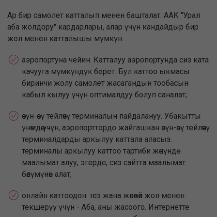
Ар бир самолет катталып менен башталат. ААК "Урал
аба жолдору" кардарлары, алар үчүн кандайдыр бир
жол менен катталышы мүмкүн:
аэропортуна чейин. Катталуу аэропортунда сиз ката
качууга мүмкүндүк берет. Бул каттоо ыкмасы
биринчи жолу самолет жасагандын тообасын
кабыл кылуу үчүн оптималдуу болуп саналат;
өзүн-өзү тейлөөчү терминалын пайдалануу. Убакытты
үнөмдөө үчүн, аэропорттордо жайгашкан өзүн-өзү тейлөөчү
терминалдарды аркылуу каттала аласыз.
терминалы аркылуу каттоо тартиби жөнүндө
маалымат алуу, эгерде, сиз сайтта маалымат
бөлүмүнөн алат;
онлайн каттоодон. тез жана жөнөкөй жол менен
текшерүү үчүн - Аба, аны жасоого. Интернетте