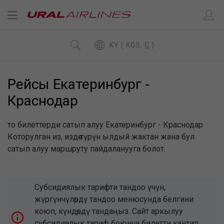
KY ( KGS,
C
)
Рейсы Екатеринбург -
Краснодар
то билеттерди сатып алуу Екатеринбург - Краснодар
Которулган из, издөө түрүн ылдый жактан жана бул
сатып алуу маршруту пайдаланууга болот.
Субсидиялык тарифти тандоо үчүн,
жүргүнчүлөрдү тандоо менюсунда белгини
коюп, күндөрдү тандаңыз. Сайт аркылуу
субсидиялык тариф боюнча билетти кантип