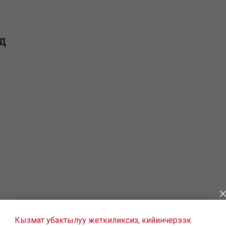
д
Кызмат убактылуу жеткиликсиз, кийинчерээк