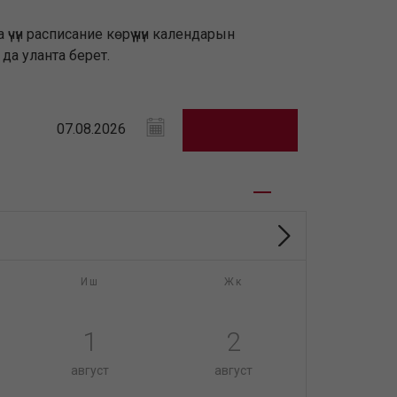
н расписание көрүү үчүн календарын
да уланта берет.
Иш
Жк
1
2
август
август