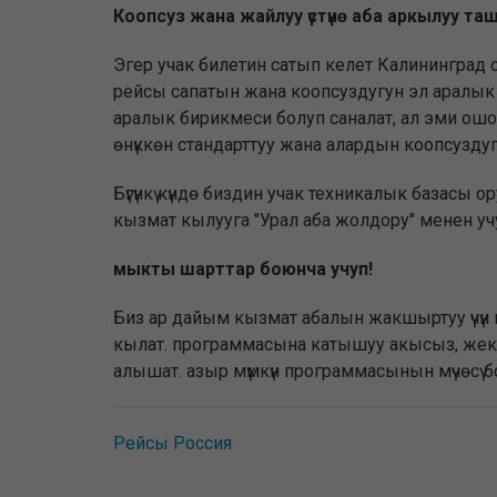
Коопсуз жана жайлуу үстүнө аба аркылуу ташы
Эгер учак билетин сатып келет Калининград 
рейсы сапатын жана коопсуздугун эл аралык с
аралык бирикмеси болуп саналат, ал эми ошонд
өнүккөн стандарттуу жана алардын коопсузду
Бүгүнкү күндө биздин учак техникалык базасы
кызмат кылууга "Урал аба жолдору" менен учу
мыкты шарттар боюнча учуп!
Биз ар дайым кызмат абалын жакшыртуу үчүн и
кылат. программасына катышуу акысыз, жек
алышат. азыр мүмкүн программасынын мүчөсү 
Рейсы Россия