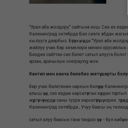
"Урал аба жолдору" сайтына кош. Сиз из изде
Калининград октябрда Биз сизге абдан жаг
кылууга даярбыз. Бүгүнкү күндө "Урал аба жолд
жайлуу учак бир кемелери менен орусиялык 
Биздин сайттан сиз билет сатып алууга боло
арзан, арачылык overpaying жок.
Кантип мен канча билебиз жетүү шарты болу
бир учак билетинин наркын билүү үчүн Калинин
алыш үчүн, сиз издөө көрсөтүлгөн күндөн тарт
жүргүнчүлөрдүн саны туура көрсөтүлүшү керек.
Калининград октябрда , Учуу баасы оң тилкед
сатып алуу баасын гана тандоо үчүн - бул көбү