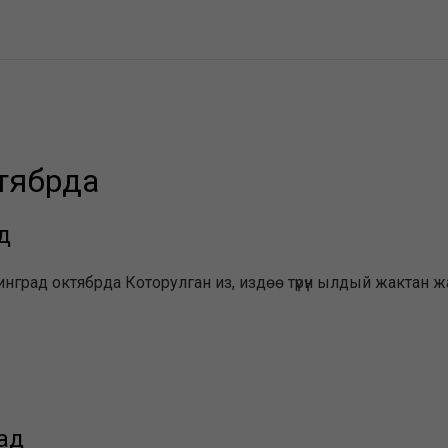
тябрда
д
нинград октябрда Которулган из, издөө түрүн ылдый жактан 
ад