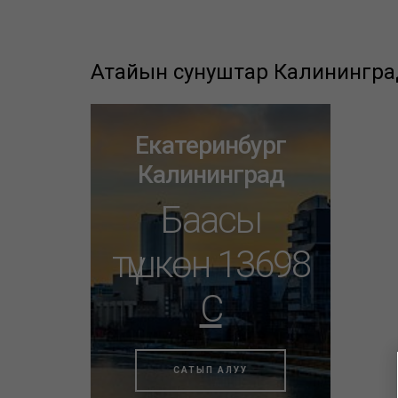
Атайын сунуштар Калинингра
Екатеринбург
Калининград
Баасы
түшкөн 13698
C
САТЫП АЛУУ