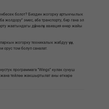
ктенбесек болот? Биздин жогорку артыкчылык
а жолдору" эмес, аба транспорту, бир гана эл
спорту жаатындагы дүйнөлүк авиация өнөр жайы
 паркын жогорку техникалык жабдуу үчүн,
и орус том болуп саналат.
онустук программага "Wings" кулак сунуш
 жана тейлөө жакшыртылат аны өткөрө