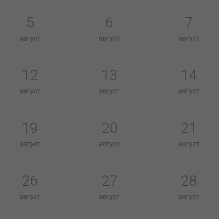
5
6
7
август
август
август
12
13
14
август
август
август
19
20
21
август
август
август
26
27
28
август
август
август