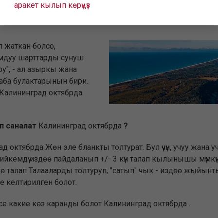
аракет кылып көрүңүз
п жаткан болсо,
ымдуу шарттарды сунуш
ору", - ал азыркы жана
аба булактарынын бири.
т Калининград октябрда
п саналат
Калининград октябрда
?
град октябрда Жөн эле бланкты толтурат. Бул үчүн, учуу жа
ып ийкемдүү издөө пайдаланып +/- 3 күн талап кылынышы мүмк
 түрүндө талап Талааларды толтуруп, "сатып" чык - издөө жы
е келтирилген болот.
несе какие көз каранды болот Калининград октябрда .