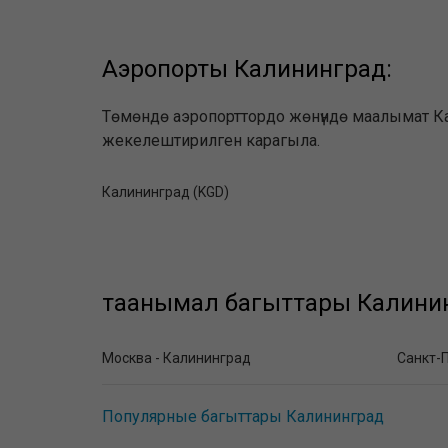
Аэропорты Калининград:
Төмөндө аэропорттордо жөнүндө маалымат Кал
жекелештирилген карагыла.
Калининград (KGD)
таанымал багыттары Калинин
Москва - Калининград
Санкт-П
Популярные багыттары Калининград