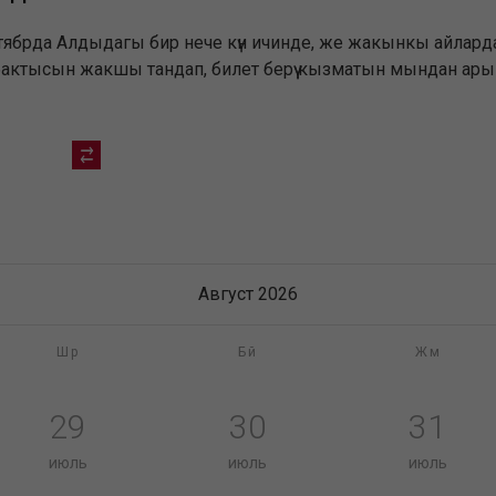
рда Алдыдагы бир нече күн ичинде, же жакынкы айларда үчү
убактысын жакшы тандап, билет берүү кызматын мындан ары 
Август 2026
Шр
Бй
Жм
29
30
31
июль
июль
июль