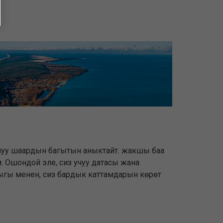
на учуу шаардын багытын аныктайт. жакшы баа
үн. Ошондой эле, сиз учуу датасы жана
йынтыгы менен, сиз бардык каттамдарын көрөт