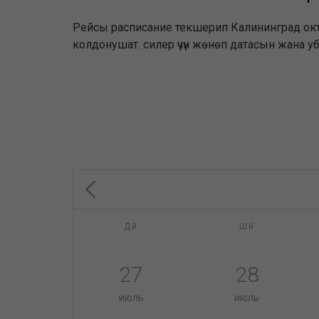
Рейсы расписание текшерип Калининград октяб
колдонушат. силер үчүн жөнөп датасын жана 
Дй
Шй
27
28
июль
июль