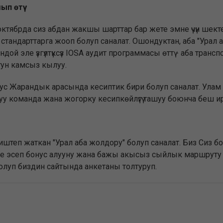
п өтүү
октябрда сиз абдан жакшы шарттар бар жете эмне үчүн ше
тандарттарга жооп болуп саналат. Ошондуктан, аба "Урал аб
ой эле үзгүлтүксүз IOSA аудит программасы өттү - аба тран
гун камсыз кылуу.
 орус Жарандык арасында кесиптик бири болуп саналат. Улам
у команда жана жогорку кесипкөйлүгү ташуу боюнча беш ир
штеп жаткан "Урал аба жолдору" болуп саналат. Биз Сиз б
е эсеп бонус алууну жана бажы акысыз сыйлык маршруту
болуп биздин сайтында анкетаны толтуруп.