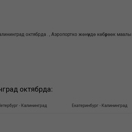
ининград октябрда . , Аэропортко жөнүндө көбүрөөк маалым
град октябрда:
етербург - Калининград
Екатеринбург - Калининград