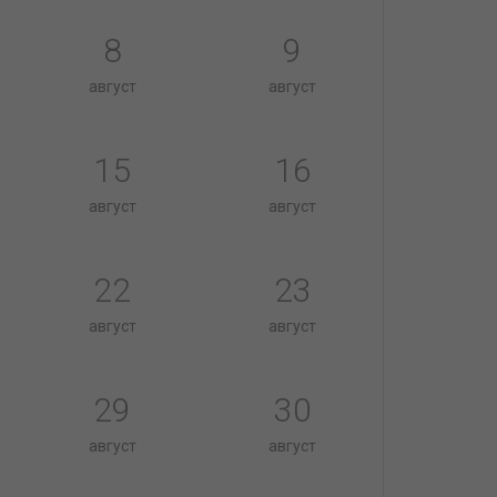
8
9
август
август
15
16
август
август
22
23
август
август
29
30
август
август