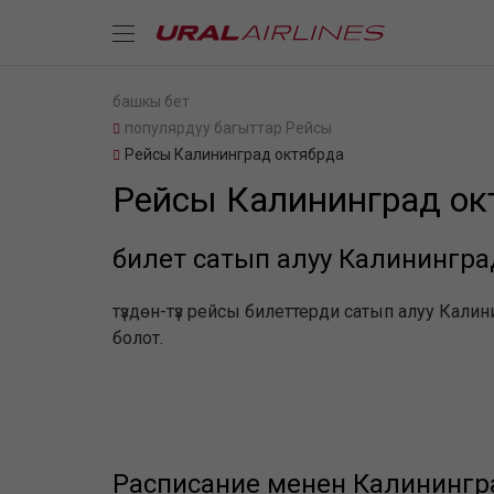
башкы бет
популярдуу багыттар Рейсы
Рейсы Калининград октябрда
Рейсы Калининград ок
билет сатып алуу Калинингра
түздөн-түз рейсы билеттерди сатып алуу Кали
болот.
Расписание менен Калинингр