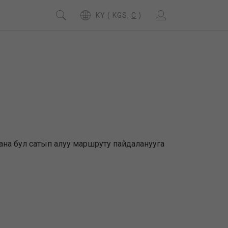
KY ( KGS,
C
)
жана бул сатып алуу маршруту пайдаланууга