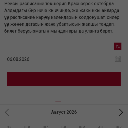
Рейсы расписание текшерип Красноярск октябрда
Алдыдагы бир нече күн ичинде, же жакынкы айларда
үчүн расписание көрүү үчүн календарын колдонушат. силер
үчүн жөнөп датасын жана убактысын жакшы тандап,
билет берүү кызматын мындан ары да уланта берет.
Август 2026
Дй
Шй
Шр
Бй
Жм
Иш
Жк