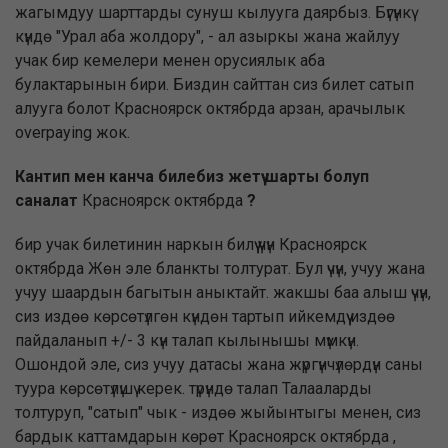
жагымдуу шарттарды сунуш кылууга даярбыз. Бүгүнкү
күндө "Урал аба жолдору", - ал азыркы жана жайлуу
учак бир кемелери менен орусиялык аба
булактарынын бири. Биздин сайттан сиз билет сатып
алууга болот Красноярск октябрда арзан, арачылык
overpaying жок.
Кантип мен канча билебиз жетүү шарты болуп
саналат
Красноярск октябрда
?
бир учак билетинин наркын билүү үчүн Красноярск
октябрда Жөн эле бланкты толтурат. Бул үчүн, учуу жана
учуу шаардын багытын аныктайт. жакшы баа алыш үчүн,
сиз издөө көрсөтүлгөн күндөн тартып ийкемдүү издөө
пайдаланып +/- 3 күн талап кылынышы мүмкүн.
Ошондой эле, сиз учуу датасы жана жүргүнчүлөрдүн саны
туура көрсөтүлүшү керек. түрүндө талап Талааларды
толтуруп, "сатып" чык - издөө жыйынтыгы менен, сиз
бардык каттамдарын көрөт Красноярск октябрда ,