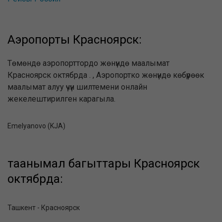
Аэропорты Красноярск:
Төмөндө аэропорттордо жөнүндө маалымат
Красноярск октябрда . , Аэропортко жөнүндө көбүрөөк
маалымат алуу үчүн шилтемени онлайн
жекелештирилген карагыла.
Emelyanovo (KJA)
таанымал багыттары Красноярск
октябрда:
Ташкент - Красноярск