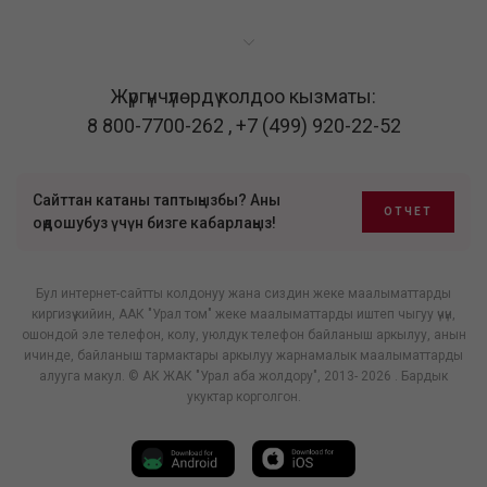
Жүргүнчүлөрдү колдоо кызматы:
8 800-7700-262
,
+7 (499) 920-22-52
Сайттан катаны таптыңызбы? Аны
ОТЧЕТ
оңдошубуз үчүн бизге кабарлаңыз!
Бул интернет-сайтты колдонуу жана сиздин жеке маалыматтарды
киргизүү кийин, ААК "Урал том" жеке маалыматтарды иштеп чыгуу үчүн,
ошондой эле телефон, колу, уюлдук телефон байланыш аркылуу, анын
ичинде, байланыш тармактары аркылуу жарнамалык маалыматтарды
алууга макул. © АК ЖАК "Урал аба жолдору", 2013- 2026 . Бардык
укуктар корголгон.