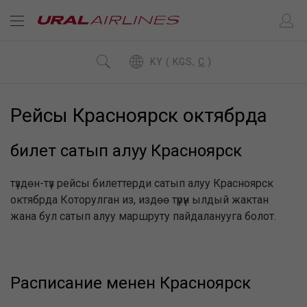
KY ( KGS,
C
)
Рейсы Красноярск октябрда
билет сатып алуу Красноярск
түздөн-түз рейсы билеттерди сатып алуу Красноярск
октябрда Которулган из, издөө түрүн ылдый жактан
жана бул сатып алуу маршруту пайдаланууга болот.
Расписание менен Красноярск