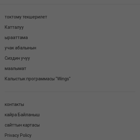
токтому текшерилет
Катталуу
ырааттама
учак абалынын
Сиздин учуу
маалымат
Калыстык программасы "Wings"
контакты
кайра Байланыш
сайттын картасы
Privacy Policy