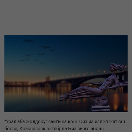
"Урал аба жолдору" сайтына кош. Сиз из издеп жаткан
болсо, Красноярск октябрда Биз сизге абдан