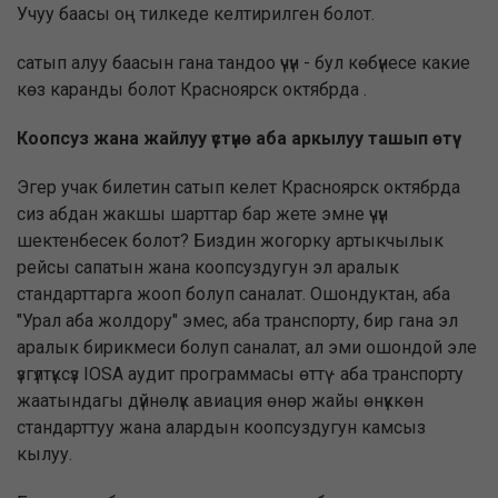
Учуу баасы оң тилкеде келтирилген болот.
сатып алуу баасын гана тандоо үчүн - бул көбүнесе какие
көз каранды болот Красноярск октябрда .
Коопсуз жана жайлуу үстүнө аба аркылуу ташып өтүү
Эгер учак билетин сатып келет Красноярск октябрда
сиз абдан жакшы шарттар бар жете эмне үчүн
шектенбесек болот? Биздин жогорку артыкчылык
рейсы сапатын жана коопсуздугун эл аралык
стандарттарга жооп болуп саналат. Ошондуктан, аба
"Урал аба жолдору" эмес, аба транспорту, бир гана эл
аралык бирикмеси болуп саналат, ал эми ошондой эле
үзгүлтүксүз IOSA аудит программасы өттү - аба транспорту
жаатындагы дүйнөлүк авиация өнөр жайы өнүккөн
стандарттуу жана алардын коопсуздугун камсыз
кылуу.