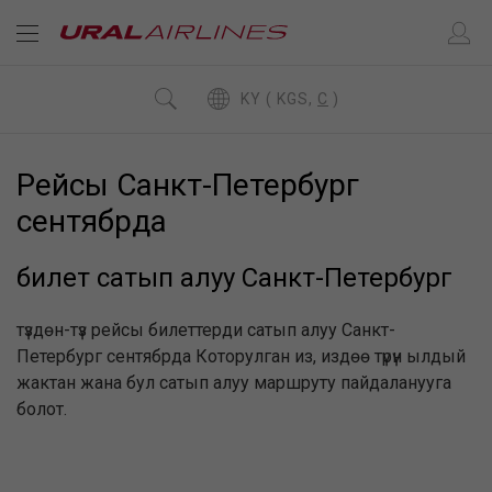
KY ( KGS,
C
)
Рейсы Санкт-Петербург
сентябрда
билет сатып алуу Санкт-Петербург
түздөн-түз рейсы билеттерди сатып алуу Санкт-
Петербург сентябрда Которулган из, издөө түрүн ылдый
жактан жана бул сатып алуу маршруту пайдаланууга
болот.