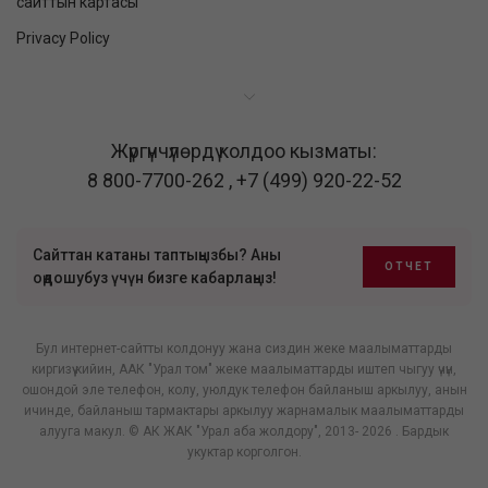
сайттын картасы
Privacy Policy
Жүргүнчүлөрдү колдоо кызматы:
8 800-7700-262
,
+7 (499) 920-22-52
Сайттан катаны таптыңызбы? Аны
ОТЧЕТ
оңдошубуз үчүн бизге кабарлаңыз!
Бул интернет-сайтты колдонуу жана сиздин жеке маалыматтарды
киргизүү кийин, ААК "Урал том" жеке маалыматтарды иштеп чыгуу үчүн,
ошондой эле телефон, колу, уюлдук телефон байланыш аркылуу, анын
ичинде, байланыш тармактары аркылуу жарнамалык маалыматтарды
алууга макул. © АК ЖАК "Урал аба жолдору", 2013- 2026 . Бардык
укуктар корголгон.