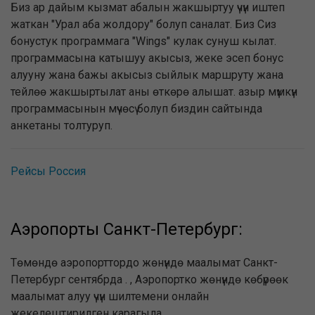
Биз ар дайым кызмат абалын жакшыртуу үчүн иштеп
жаткан "Урал аба жолдору" болуп саналат. Биз Сиз
бонустук программага "Wings" кулак сунуш кылат.
программасына катышуу акысыз, жеке эсеп бонус
алууну жана бажы акысыз сыйлык маршруту жана
тейлөө жакшыртылат аны өткөрө алышат. азыр мүмкүн
программасынын мүчөсү болуп биздин сайтында
анкетаны толтуруп.
Рейсы Россия
Аэропорты Санкт-Петербург:
Төмөндө аэропорттордо жөнүндө маалымат Санкт-
Петербург сентябрда . , Аэропортко жөнүндө көбүрөөк
маалымат алуу үчүн шилтемени онлайн
жекелештирилген карагыла.