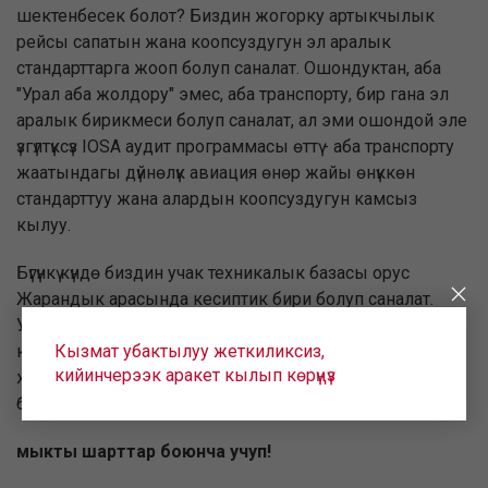
шектенбесек болот? Биздин жогорку артыкчылык
рейсы сапатын жана коопсуздугун эл аралык
стандарттарга жооп болуп саналат. Ошондуктан, аба
"Урал аба жолдору" эмес, аба транспорту, бир гана эл
аралык бирикмеси болуп саналат, ал эми ошондой эле
үзгүлтүксүз IOSA аудит программасы өттү - аба транспорту
жаатындагы дүйнөлүк авиация өнөр жайы өнүккөн
стандарттуу жана алардын коопсуздугун камсыз
кылуу.
Бүгүнкү күндө биздин учак техникалык базасы орус
Жарандык арасында кесиптик бири болуп саналат.
Улам паркын жогорку техникалык жабдуу үчүн, кызмат
Кызмат убактылуу жеткиликсиз,
кылууга "Урал аба жолдору" менен учуу команда жана
кийинчерээк аракет кылып көрүңүз
жогорку кесипкөйлүгү ташуу боюнча беш ири орус том
болуп саналат.
мыкты шарттар боюнча учуп!