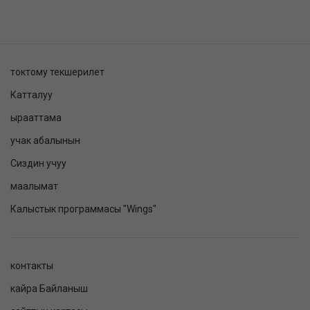
токтому текшерилет
Катталуу
ырааттама
учак абалынын
Сиздин учуу
маалымат
Калыстык программасы "Wings"
контакты
кайра Байланыш