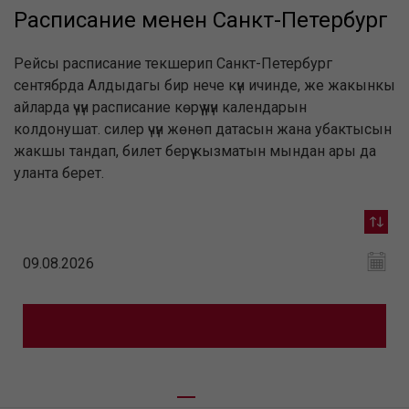
Расписание менен Санкт-Петербург
Рейсы расписание текшерип Санкт-Петербург
сентябрда Алдыдагы бир нече күн ичинде, же жакынкы
айларда үчүн расписание көрүү үчүн календарын
колдонушат. силер үчүн жөнөп датасын жана убактысын
жакшы тандап, билет берүү кызматын мындан ары да
уланта берет.