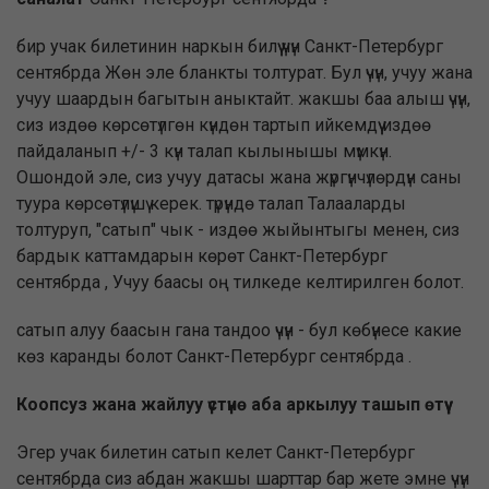
бир учак билетинин наркын билүү үчүн Санкт-Петербург
сентябрда Жөн эле бланкты толтурат. Бул үчүн, учуу жана
учуу шаардын багытын аныктайт. жакшы баа алыш үчүн,
сиз издөө көрсөтүлгөн күндөн тартып ийкемдүү издөө
пайдаланып +/- 3 күн талап кылынышы мүмкүн.
Ошондой эле, сиз учуу датасы жана жүргүнчүлөрдүн саны
туура көрсөтүлүшү керек. түрүндө талап Талааларды
толтуруп, "сатып" чык - издөө жыйынтыгы менен, сиз
бардык каттамдарын көрөт Санкт-Петербург
сентябрда , Учуу баасы оң тилкеде келтирилген болот.
сатып алуу баасын гана тандоо үчүн - бул көбүнесе какие
көз каранды болот Санкт-Петербург сентябрда .
Коопсуз жана жайлуу үстүнө аба аркылуу ташып өтүү
Эгер учак билетин сатып келет Санкт-Петербург
сентябрда сиз абдан жакшы шарттар бар жете эмне үчүн