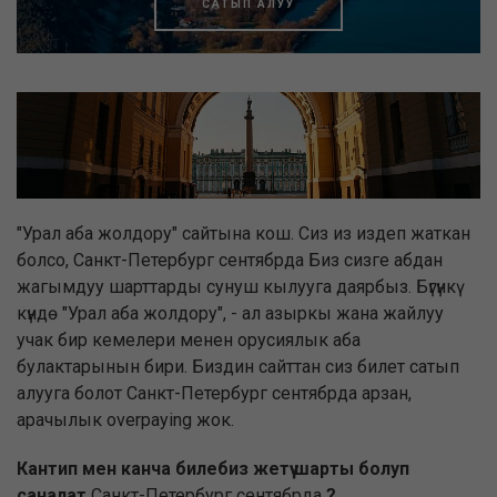
САТЫП АЛУУ
"Урал аба жолдору" сайтына кош. Сиз из издеп жаткан
болсо, Санкт-Петербург сентябрда Биз сизге абдан
жагымдуу шарттарды сунуш кылууга даярбыз. Бүгүнкү
күндө "Урал аба жолдору", - ал азыркы жана жайлуу
учак бир кемелери менен орусиялык аба
булактарынын бири. Биздин сайттан сиз билет сатып
алууга болот Санкт-Петербург сентябрда арзан,
арачылык overpaying жок.
Кантип мен канча билебиз жетүү шарты болуп
саналат
Санкт-Петербург сентябрда
?