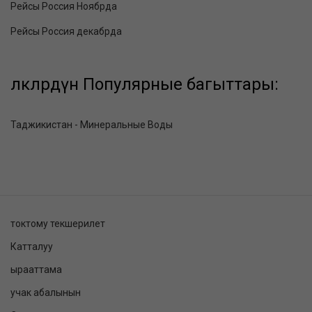
Рейсы Россия Ноябрда
Рейсы Россия декабрда
өлкөлөрдүн Популярные багыттары:
Таджикистан - Минеральные Воды
токтому текшерилет
Катталуу
ырааттама
учак абалынын