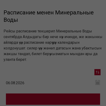
Расписание менен Минеральные
Воды
Рейсы расписание текшерип Минеральные Воды
сентябрда Алдыдагы бир нече күн ичинде, же жакынкы
айларда үчүн расписание көрүү үчүн календарын
колдонушат. силер үчүн жөнөп датасын жана убактысын
жакшы тандап, билет берүү кызматын мындан ары да
уланта берет.