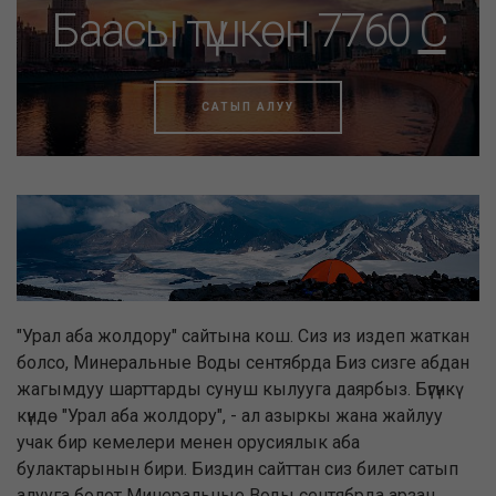
Баасы түшкөн 7760
C
САТЫП АЛУУ
"Урал аба жолдору" сайтына кош. Сиз из издеп жаткан
болсо, Минеральные Воды сентябрда Биз сизге абдан
жагымдуу шарттарды сунуш кылууга даярбыз. Бүгүнкү
күндө "Урал аба жолдору", - ал азыркы жана жайлуу
учак бир кемелери менен орусиялык аба
булактарынын бири. Биздин сайттан сиз билет сатып
алууга болот Минеральные Воды сентябрда арзан,