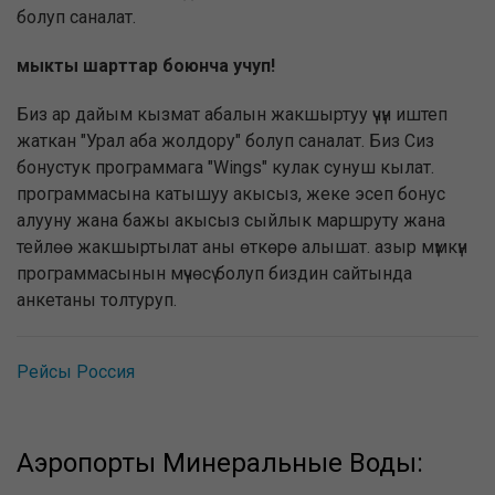
болуп саналат.
мыкты шарттар боюнча учуп!
Биз ар дайым кызмат абалын жакшыртуу үчүн иштеп
жаткан "Урал аба жолдору" болуп саналат. Биз Сиз
бонустук программага "Wings" кулак сунуш кылат.
программасына катышуу акысыз, жеке эсеп бонус
алууну жана бажы акысыз сыйлык маршруту жана
тейлөө жакшыртылат аны өткөрө алышат. азыр мүмкүн
программасынын мүчөсү болуп биздин сайтында
анкетаны толтуруп.
Рейсы Россия
Аэропорты Минеральные Воды: