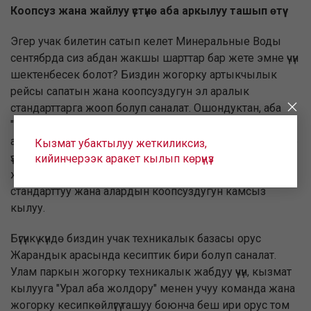
Коопсуз жана жайлуу үстүнө аба аркылуу ташып өтүү
Эгер учак билетин сатып келет Минеральные Воды
сентябрда сиз абдан жакшы шарттар бар жете эмне үчүн
шектенбесек болот? Биздин жогорку артыкчылык
рейсы сапатын жана коопсуздугун эл аралык
стандарттарга жооп болуп саналат. Ошондуктан, аба
"Урал аба жолдору" эмес, аба транспорту, бир гана эл
аралык бирикмеси болуп саналат, ал эми ошондой эле
Кызмат убактылуу жеткиликсиз,
үзгүлтүксүз IOSA аудит программасы өттү - аба транспорту
кийинчерээк аракет кылып көрүңүз
жаатындагы дүйнөлүк авиация өнөр жайы өнүккөн
стандарттуу жана алардын коопсуздугун камсыз
кылуу.
Бүгүнкү күндө биздин учак техникалык базасы орус
Жарандык арасында кесиптик бири болуп саналат.
Улам паркын жогорку техникалык жабдуу үчүн, кызмат
кылууга "Урал аба жолдору" менен учуу команда жана
жогорку кесипкөйлүгү ташуу боюнча беш ири орус том