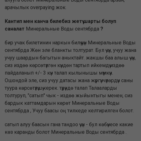
арачылык overpaying жок.
Кантип мен канча билебиз жетүү шарты болуп
саналат
Минеральные Воды сентябрда
?
бир учак билетинин наркын билүү үчүн Минеральные Воды
сентябрда Жөн эле бланкты толтурат. Бул үчүн, учуу жана
учуу шаардын багытын аныктайт. жакшы баа алыш үчүн,
сиз издөө көрсөтүлгөн күндөн тартып ийкемдүү издөө
пайдаланып +/- 3 күн талап кылынышы мүмкүн.
Ошондой эле, сиз учуу датасы жана жүргүнчүлөрдүн саны
туура көрсөтүлүшү керек. түрүндө талап Талааларды
толтуруп, "сатып" чык - издөө жыйынтыгы менен, сиз
бардык каттамдарын көрөт Минеральные Воды
сентябрда , Учуу баасы оң тилкеде келтирилген болот.
сатып алуу баасын гана тандоо үчүн - бул көбүнесе какие
көз каранды болот Минеральные Воды сентябрда .