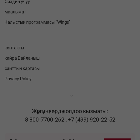
Сиздин учуу
маалымат
Калыстык программасы "Wings"
контакты
кайра Байланыш
сайттын картасы
Privacy Policy
Жүргүнчүлөрдү колдоо кызматы:
8 800-7700-262
,
+7 (499) 920-22-52