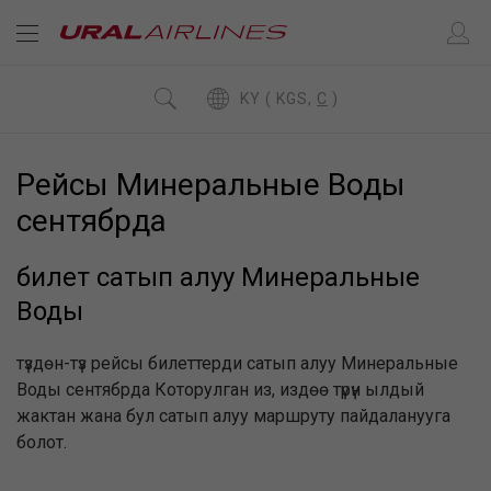
KY ( KGS,
C
)
Рейсы Минеральные Воды
сентябрда
билет сатып алуу Минеральные
Воды
түздөн-түз рейсы билеттерди сатып алуу Минеральные
Воды сентябрда Которулган из, издөө түрүн ылдый
жактан жана бул сатып алуу маршруту пайдаланууга
болот.