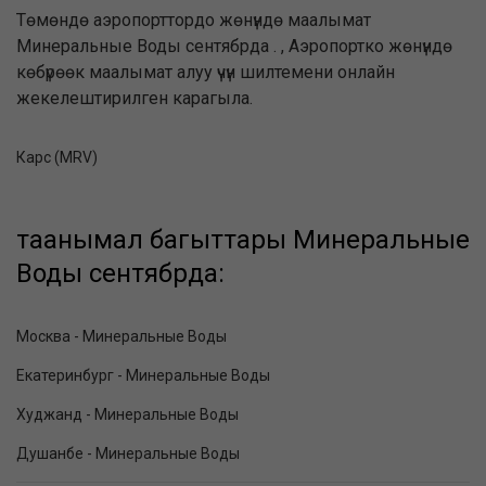
Төмөндө аэропорттордо жөнүндө маалымат
Минеральные Воды сентябрда . , Аэропортко жөнүндө
көбүрөөк маалымат алуу үчүн шилтемени онлайн
жекелештирилген карагыла.
Карс (MRV)
таанымал багыттары Минеральные
Воды сентябрда:
Москва - Минеральные Воды
Екатеринбург - Минеральные Воды
Худжанд - Минеральные Воды
Душанбе - Минеральные Воды