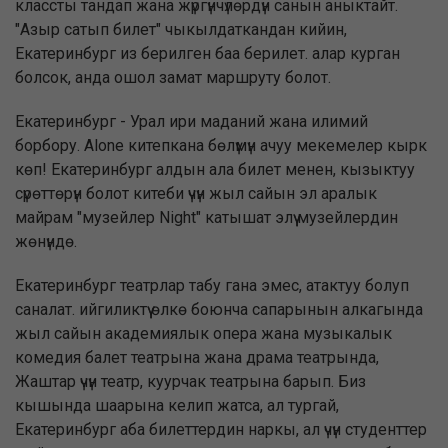
классты тандап жана жүргүнчүлөрдүн санын аныктайт.
"Азыр сатып билет" чыкылдаткандан кийин,
Екатеринбург из берилген баа берилет. алар курган
болсок, анда ошол замат маршруту болот.
Екатеринбург - Урал ири маданий жана илимий
борбору. Alone китепкана бөлүмүн ачуу мекемелер кырк
көп! Екатеринбург алдын ала билет менен, кызыктуу
сүрөттөрүн болот китеби үчүн жыл сайын эл аралык
майрам "музейлер Night" катышат элүү музейлердин
жөнүндө.
Екатеринбург театрлар табу гана эмес, атактуу болуп
саналат. ийгиликтүү өлкө боюнча сапарынын алкагында
жыл сайын академиялык опера жана музыкалык
комедия балет театрына жана драма театрында,
Жаштар үчүн театр, куурчак театрына барып. Биз
кышында шаарына келип жатса, ал тургай,
Екатеринбург аба билеттердин наркы, ал үчүн студенттер