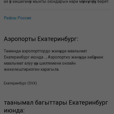
өз үй көшөгөнүн мыкты оюндарын көрө мүмкүнчүлүк берет.
Рейсы Россия
Аэропорты Екатеринбург:
Төмөндө аэропорттордо жөнүндө маалымат
Екатеринбург июнда . , Аэропортко жөнүндө көбүрөөк
маалымат алуу үчүн шилтемени онлайн
жекелештирилген карагыла.
Екатеринбург (SVX)
таанымал багыттары Екатеринбург
июнда: