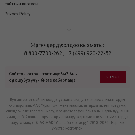
сайттын картасы
Privacy Policy
Жүргүнчүлөрдү колдоо кызматы:
8 800-7700-262
,
+7 (499) 920-22-52
Сайттан катаны таптыңызбы? Аны
ОТЧЕТ
оңдошубуз үчүн бизге кабарлаңыз!
Бул интернет-сайтты колдонуу жана сиздин жеке маалыматтарды
киргизүү кийин, ААК "Урал том" жеке маалыматтарды иштеп чыгуу үчүн,
ошондой эле телефон, колу, уюлдук телефон байланыш аркылуу, анын
ичинде, байланыш тармактары аркылуу жарнамалык маалыматтарды
алууга макул. © АК ЖАК "Урал аба жолдору", 2013- 2026 . Бардык
укуктар корголгон.