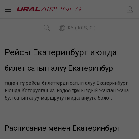
KY ( KGS,
C
)
Рейсы Екатеринбург июнда
билет сатып алуу Екатеринбург
түздөн-түз рейсы билеттерди сатып алуу Екатеринбург
июнда Которулган из, издөө түрүн ылдый жактан жана
бул сатып алуу маршруту пайдаланууга болот.
Расписание менен Екатеринбург