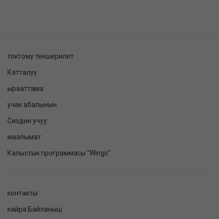
токтому текшерилет
Катталуу
ырааттама
учак абалынын
Сиздин учуу
маалымат
Калыстык программасы "Wings"
контакты
кайра Байланыш