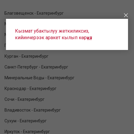
Благовещенск - Екатеринбург
Москва - Екатеринбург
Кызмат убактылуу жеткиликсиз,
Махачкала - Екатеринбург
кийинчерээк аракет кылып көрүңүз
Геленджик - Екатеринбург
Курган - Екатеринбург
Санкт-Петербург - Екатеринбург
Минеральные Воды - Екатеринбург
Краснодар - Екатеринбург
Сочи - Екатеринбург
Владивосток - Екатеринбург
Сухум - Екатеринбург
Иркутск - Екатеринбург