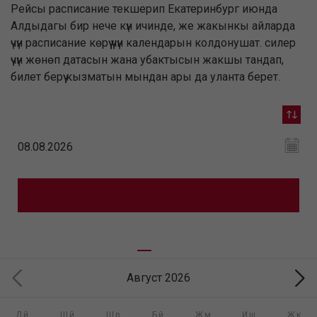
Рейсы расписание текшерип Екатеринбург июнда
Алдыдагы бир нече күн ичинде, же жакынкы айларда
үчүн расписание көрүү үчүн календарын колдонушат. силер
үчүн жөнөп датасын жана убактысын жакшы тандап,
билет берүү кызматын мындан ары да уланта берет.
Август 2026
Дй
Шй
Шр
Бй
Жм
Иш
Жк