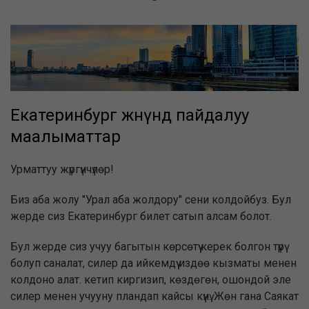
Екатеринбург жөнүндө пайдалуу
маалыматтар
Урматтуу жүргүнчүлөр!
Биз аба жолу "Урал аба жолдору" сени колдойбуз. Бул
жерде сиз Екатеринбург билет сатып алсам болот.
Бул жерде сиз учуу багытын көрсөтүү керек болгон түрү
болуп саналат, силер да ийкемдүү издөө кызматы менен
колдоно алат. кетип киргизип, көздөгөн, ошондой эле
силер менен учууну пландап кайсы күнү. Жөн гана Саякат