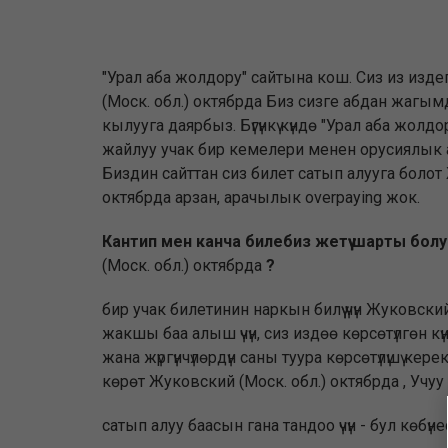
"Урал аба жолдору" сайтына кош. Сиз из изд
(Моск. обл.) октябрда Биз сизге абдан жагы
кылууга даярбыз. Бүгүнкү күндө "Урал аба жолд
жайлуу учак бир кемелери менен орусиялык 
Биздин сайттан сиз билет сатып алууга болот
октябрда арзан, арачылык overpaying жок.
Кантип мен канча билебиз жетүү шарты болу
(Моск. обл.) октябрда
?
бир учак билетинин наркын билүү үчүн Жуковски
жакшы баа алыш үчүн, сиз издөө көрсөтүлгөн к
жана жүргүнчүлөрдүн саны туура көрсөтүлүшү к
көрөт Жуковский (Моск. обл.) октябрда , Учу
сатып алуу баасын гана тандоо үчүн - бул көбү