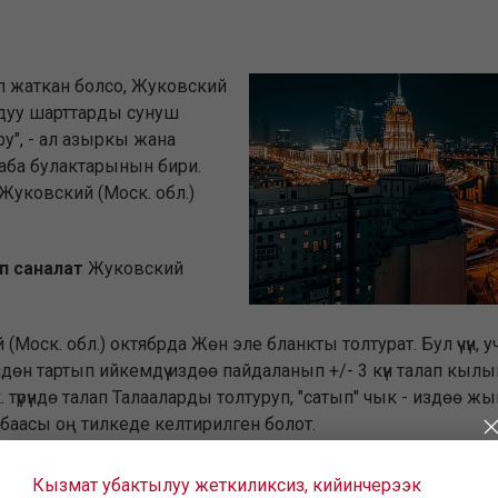
еп жаткан болсо, Жуковский
мдуу шарттарды сунуш
ору", - ал азыркы жана
аба булактарынын бири.
 Жуковский (Моск. обл.)
п саналат
Жуковский
й (Моск. обл.) октябрда Жөн эле бланкты толтурат. Бул үчүн
үндөн тартып ийкемдүү издөө пайдаланып +/- 3 күн талап кы
ерек. түрүндө талап Талааларды толтуруп, "сатып" чык - изд
у баасы оң тилкеде келтирилген болот.
несе какие көз каранды болот Жуковский (Моск. обл.) октябрд
Кызмат убактылуу жеткиликсиз, кийинчерээк