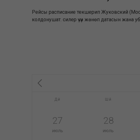
Рейсы расписание текшерип Жуковский (Моск. 
колдонушат. силер үчүн жөнөп датасын жана 
Дй
Шй
27
28
июль
июль