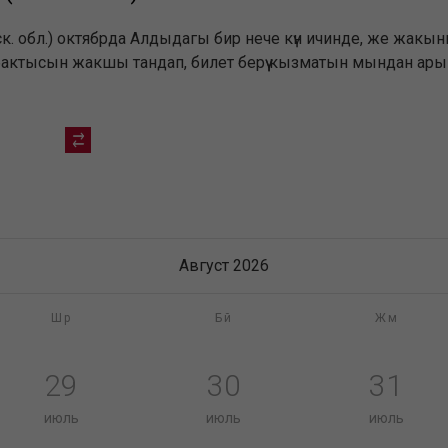
обл.) октябрда Алдыдагы бир нече күн ичинде, же жакынкы а
убактысын жакшы тандап, билет берүү кызматын мындан ары 
Август 2026
Шр
Бй
Жм
29
30
31
июль
июль
июль