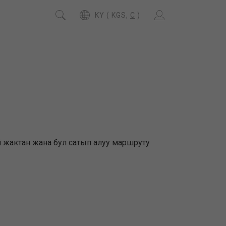
KY ( KGS,
C
)
ый жактан жана бул сатып алуу маршруту