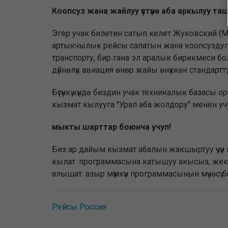
Коопсуз жана жайлуу үстүнө аба аркылуу ташы
Эгер учак билетин сатып келет Жуковский (М
артыкчылык рейсы сапатын жана коопсуздугун
транспорту, бир гана эл аралык бирикмеси бол
дүйнөлүк авиация өнөр жайы өнүккөн стандарт
Бүгүнкү күндө биздин учак техникалык базасы
кызмат кылууга "Урал аба жолдору" менен учу
мыкты шарттар боюнча учуп!
Биз ар дайым кызмат абалын жакшыртуу үчүн и
кылат. программасына катышуу акысыз, жек
алышат. азыр мүмкүн программасынын мүчөсү 
Рейсы Россия