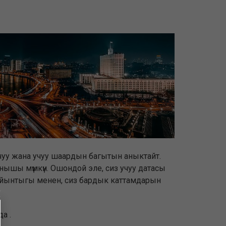
, учуу жана учуу шаардын багытын аныктайт.
лынышы мүмкүн. Ошондой эле, сиз учуу датасы
өө жыйынтыгы менен, сиз бардык каттамдарын
а .