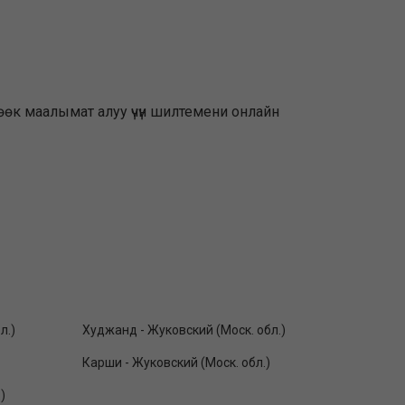
өөк маалымат алуу үчүн шилтемени онлайн
л.)
Худжанд - Жуковский (Моск. обл.)
Карши - Жуковский (Моск. обл.)
)