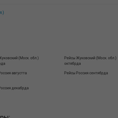
.)
уковский (Моск. обл.)
Рейсы Жуковский (Моск. обл.)
рда
октябрда
оссия августта
Рейсы Россия сентябрда
Россия декабрда
ары: