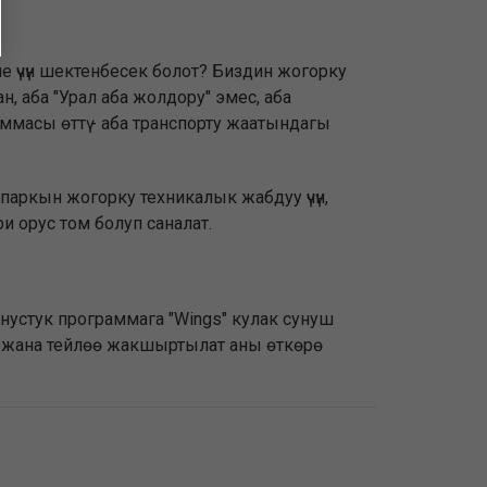
е үчүн шектенбесек болот? Биздин жогорку
, аба "Урал аба жолдору" эмес, аба
раммасы өттү - аба транспорту жаатындагы
 паркын жогорку техникалык жабдуу үчүн,
и орус том болуп саналат.
онустук программага "Wings" кулак сунуш
 жана тейлөө жакшыртылат аны өткөрө