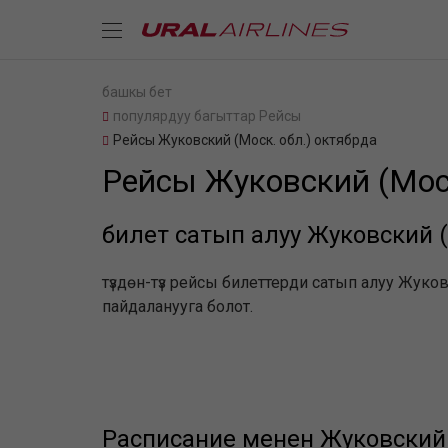
башкы бет
популярдуу багыттар Рейсы
Рейсы Жуковский (Моск. обл.) октябрда
Рейсы Жуковский (Моск
билет сатып алуу Жуковский (
түздөн-түз рейсы билеттерди сатып алуу Жуков
пайдаланууга болот.
Расписание менен Жуковский 