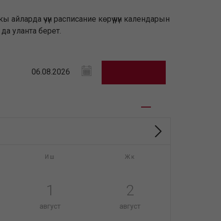
йларда үчүн расписание көрүү үчүн календарын
да уланта берет.
Иш
Жк
1
2
август
август