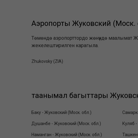
Аэропорты Жуковский (Моск. о
Төмөндө аэропорттордо жөнүндө маалымат Жуко
жекелештирилген карагыла.
Zhukovsky (ZIA)
таанымал багыттары Жуковски
Баку - Жуковский (Моск. обл.)
Самарка
Душанбе - Жуковский (Моск. обл.)
Куляб -
Наманган - Жуковский (Моск. обл.)
Ташкент