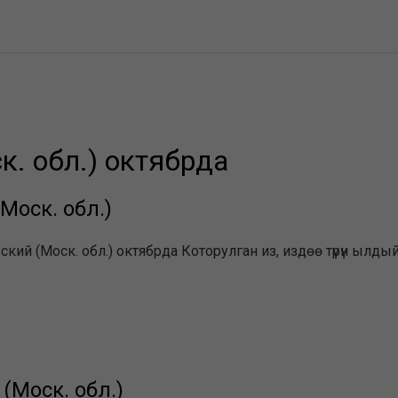
. обл.) октябрда
Моск. обл.)
ский (Моск. обл.) октябрда Которулган из, издөө түрүн ылд
(Моск. обл.)