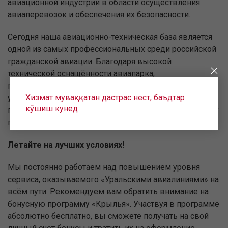
авиационной индустрии в области осуществления
авиаперевозок и обеспечения их безопасности.
Сегодня наша авиационно-техническая база является
одной из самых профессиональных среди российской
гражданской авиации. Благодаря высокой
технической оснащённости авиапарка,
профессионализму лётной команды и высокому
Хизмат муваққатан дастрас нест, баъдтар
уровню сервиса «Уральские авиалинии» входят в
кӯшиш кунед
пятёрку ведущих российских авиакомпаний по объёму
перевозок.
Летайте на лучших условиях!
Мы постоянно работаем над повышением уровня
сервиса, оказываемого «Уральскими авиалиниями» на
всём пути. Рекомендуем вам обратить внимание на
бонусную программу «Крылья». Участвуя в программе
абсолютно бесплатно, вы сможете получать на свой