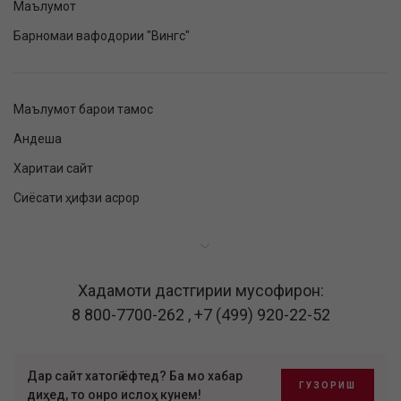
Маълумот
Барномаи вафодории "Вингс"
Маълумот барои тамос
Андеша
Харитаи сайт
Сиёсати ҳифзи асрор
Хадамоти дастгирии мусофирон:
8 800-7700-262
,
+7 (499) 920-22-52
Дар сайт хатогӣ ёфтед? Ба мо хабар
ГУЗОРИШ
диҳед, то онро ислоҳ кунем!