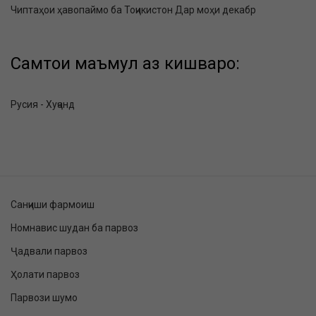
Чиптаҳои ҳавопаймо ба Тоҷикистон Дар моҳи декабр
Самтҳои маъмул аз кишварҳо:
Русия - Хуҷанд
Санҷиши фармоиш
Номнавис шудан ба парвоз
Ҷадвали парвоз
Ҳолати парвоз
Парвози шумо