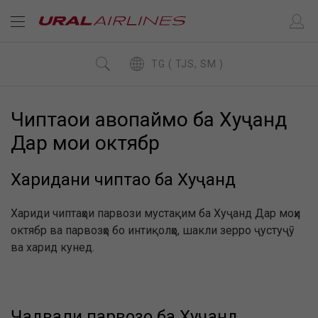
TG ( TJS, SM )
Чиптаҳои ҳавопаймо ба Хуҷанд
Дар моҳи октябр
Харидани чиптаҳо ба Хуҷанд
Хариди чиптаҳои парвози мустақим ба Хуҷанд Дар моҳи
октябр ва парвозҳо бо интиқолҳо, шакли зерро ҷустуҷӯ
ва харид кунед.
Ҷадвали парвозҳо ба Хуҷанд