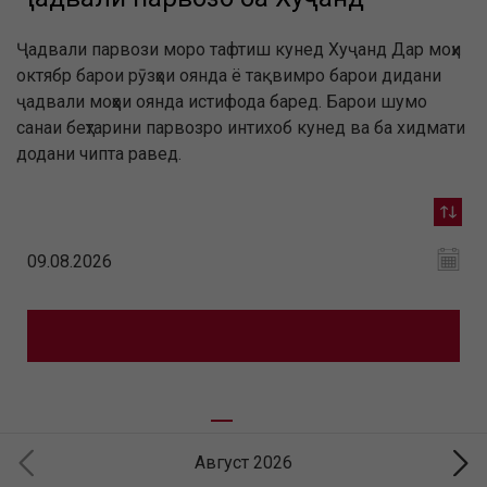
Ҷадвали парвози моро тафтиш кунед Хуҷанд Дар моҳи
октябр барои рӯзҳои оянда ё тақвимро барои дидани
ҷадвали моҳҳои оянда истифода баред. Барои шумо
санаи беҳтарини парвозро интихоб кунед ва ба хидмати
додани чипта равед.
Август 2026