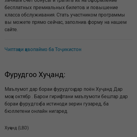
личный счёт бонусы и тратить их на оформление
бесплатных премиальных билетов и повышение
класса обслуживания. Стать участником программы
вы можете прямо сейчас, заполнив форму на нашем
сайте.
Чиптаҳои ҳавопаймо ба Тоҷикистон
Фурудгоҳҳо Хуҷанд:
Маълумот дар бораи фурудгоҳ дар поён Хуҷанд Дар
моҳи октябр . Барои гирифтани маълумоти бештар дар
бораи фурудгоҳ ба истиноди зерин гузаред, ба
бюллетени онлайн нигаред.
Хуҷанд (LBD)