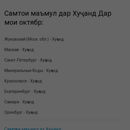
Самтҳои маъмул дар Хуҷанд Дар
моҳи октябр:
Жуковский (Моск. обл.) - Хуҷанд
Маскав - Хуҷанд
Санкт-Петербург - Хуҷанд
Минеральные Воды - Хуҷанд
Красноярск - Хуҷанд
Екатеринбург - Хуҷанд
Самара - Хуҷанд
Оренбург - Хуҷанд
Самтҳои маъмул аз Хуҷанд