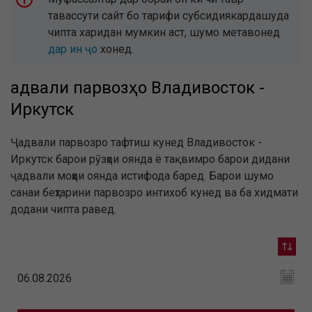
тавассути сайт бо тарифи субсидиякардашуда
чипта харидан мумкин аст, шумо метавонед
дар ин ҷо
хонед.
Ҷадвали парвозҳо Владивосток -
Иркутск
Ҷадвали парвозро тафтиш кунед Владивосток -
Иркутск барои рӯзҳои оянда ё тақвимро барои дидани
ҷадвали моҳҳои оянда истифода баред. Барои шумо
санаи беҳтарини парвозро интихоб кунед ва ба хидмати
додани чипта равед.