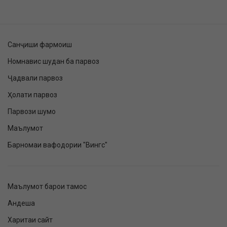
Санҷиши фармоиш
Номнавис шудан ба парвоз
Ҷадвали парвоз
Ҳолати парвоз
Парвози шумо
Маълумот
Барномаи вафодории "Вингс"
Маълумот барои тамос
Андеша
Харитаи сайт