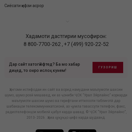
Сиёсати ҳифзи асрор
Хадамоти дастгирии мусофирон:
8 800-7700-262
,
+7 (499) 920-22-52
Дар сайт хатогӣ ёфтед? Ба мо хабар
ГУЗОРИШ
диҳед, то онро ислоҳ кунем!
Ҳангоми истифодаи ин сайт ва ворид намудани маълумоти шахсии
шумо, шумо розӣ мешавед, ки аз ҷониби ҶСК "Урал Эйрлайнс" коркарди
маълумоти шахсии шумо ва гирифтани иттилооти таблиғотӣ дар
шабакаҳои телекоммуникатсионӣ, аз ҷумла тавассути телефон, факс,
радиотелефонҳои мобилӣ қабул карда шавад. © ҶСК "Урал Эйрлайнс",
2013- 2026 . Ҳама ҳуқуқҳо ҳифз карда шудаанд.