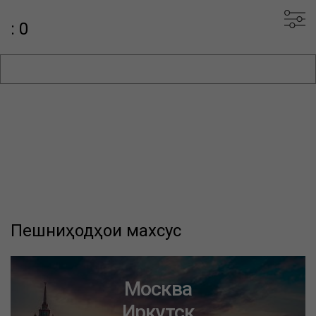
: 0
Пешниҳодҳои махсус
Москва
Иркутск