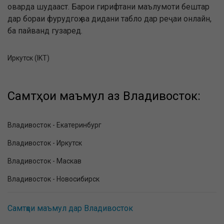
оварда шудааст. Барои гирифтани маълумоти бештар
дар бораи фурудгоҳ ва дидани табло дар реҷаи онлайн,
ба пайванд гузаред.
Иркутск (IKT)
Самтҳои маъмул аз Владивосток:
Владивосток - Екатеринбург
Владивосток - Иркутск
Владивосток - Маскав
Владивосток - Новосибирск
Самтҳои маъмул дар Владивосток