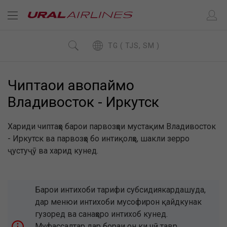
TG ( TJS, SM )
Чиптаҳои ҳавопаймо
Владивосток - Иркутск
Хариди чиптаҳо барои парвозҳои мустақим Владивосток
- Иркутск ва парвозҳо бо интиқолҳо, шакли зерро
ҷустуҷӯ ва харид кунед.
Барои интихоби тарифи субсидиякардашуда,
дар менюи интихоби мусофирон қайдкунак
гузоред ва санаҳоро интихоб кунед.
Муфассалтар дар бораи он ки чӣ тавр