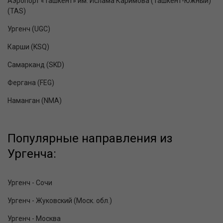
Аэропорт «Ташкент» им. Ислама Каримова (Ташкент-Южный)
(TAS)
Ургенч (UGC)
Карши (KSQ)
Самарканд (SKD)
Фергана (FEG)
Наманган (NMA)
Популярные направления из
Ургенча:
Ургенч - Сочи
Ургенч - Жуковский (Моск. обл.)
Ургенч - Москва