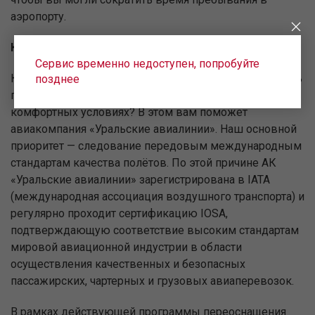
аэропорту.
Комфортные и безопасные авиаперелёты
Сервис временно недоступен, попробуйте
Как купить билет на самолёт из Баку с багажом и быть
позднее
полностью уверенным, что перелёт пройдёт в самых
комфортных условиях? В этом вам поможет
авиакомпания «Уральские авиалинии». Наш основной
приоритет — следование передовым международным
стандартам качества полётов. По этой причине АК
«Уральские авиалинии» зарегистрирована в IATA
(международная ассоциация воздушного транспорта) и
регулярно проходит сертификацию IOSA,
подтверждающую соответствие высоким стандартам
мировой авиационной индустрии в области
осуществления качественных и безопасных
пассажирских, чартерных и грузовых авиаперевозок.
В рамках действующей программы переоснащения