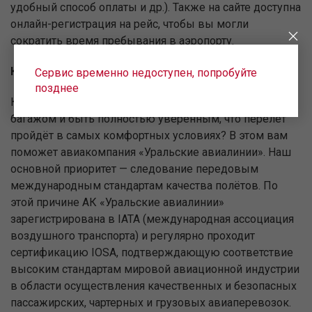
удобный способ оплаты и др.). Также на сайте доступна
онлайн-регистрация на рейс, чтобы вы могли
сократить время пребывания в аэропорту.
Комфортные и безопасные авиаперелёты
Сервис временно недоступен, попробуйте
позднее
Как купить билет на самолёт из Владивостока с
багажом и быть полностью уверенным, что перелёт
пройдёт в самых комфортных условиях? В этом вам
поможет авиакомпания «Уральские авиалинии». Наш
основной приоритет — следование передовым
международным стандартам качества полётов. По
этой причине АК «Уральские авиалинии»
зарегистрирована в IATA (международная ассоциация
воздушного транспорта) и регулярно проходит
сертификацию IOSA, подтверждающую соответствие
высоким стандартам мировой авиационной индустрии
в области осуществления качественных и безопасных
пассажирских, чартерных и грузовых авиаперевозок.