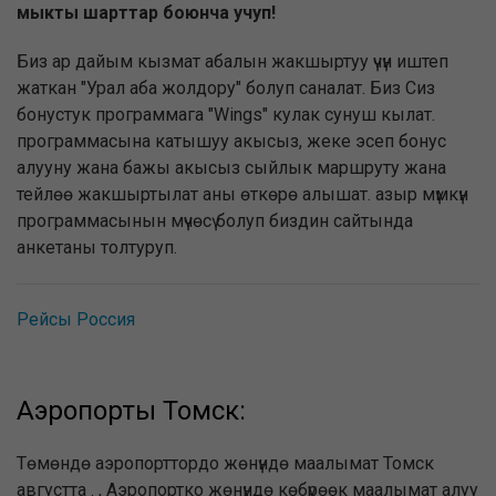
мыкты шарттар боюнча учуп!
Биз ар дайым кызмат абалын жакшыртуу үчүн иштеп
жаткан "Урал аба жолдору" болуп саналат. Биз Сиз
бонустук программага "Wings" кулак сунуш кылат.
программасына катышуу акысыз, жеке эсеп бонус
алууну жана бажы акысыз сыйлык маршруту жана
тейлөө жакшыртылат аны өткөрө алышат. азыр мүмкүн
программасынын мүчөсү болуп биздин сайтында
анкетаны толтуруп.
Рейсы Россия
Аэропорты Томск:
Төмөндө аэропорттордо жөнүндө маалымат Томск
августта . , Аэропортко жөнүндө көбүрөөк маалымат алуу