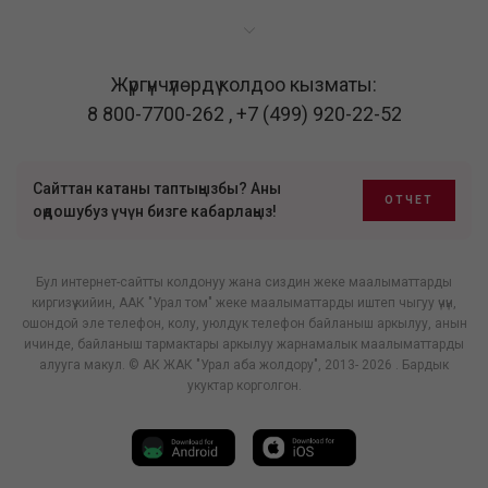
Жүргүнчүлөрдү колдоо кызматы:
8 800-7700-262
,
+7 (499) 920-22-52
Сайттан катаны таптыңызбы? Аны
ОТЧЕТ
оңдошубуз үчүн бизге кабарлаңыз!
Бул интернет-сайтты колдонуу жана сиздин жеке маалыматтарды
киргизүү кийин, ААК "Урал том" жеке маалыматтарды иштеп чыгуу үчүн,
ошондой эле телефон, колу, уюлдук телефон байланыш аркылуу, анын
ичинде, байланыш тармактары аркылуу жарнамалык маалыматтарды
алууга макул. © АК ЖАК "Урал аба жолдору", 2013- 2026 . Бардык
укуктар корголгон.