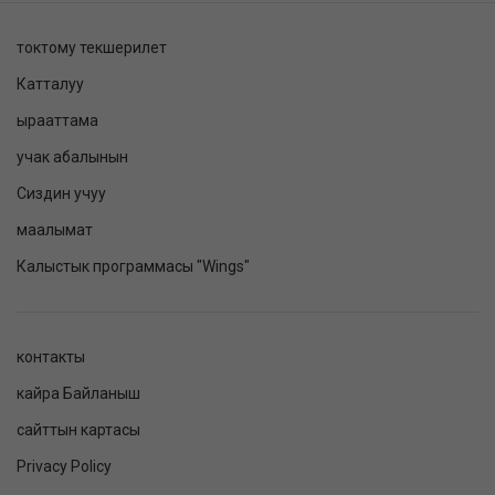
токтому текшерилет
Катталуу
ырааттама
учак абалынын
Сиздин учуу
маалымат
Калыстык программасы "Wings"
контакты
кайра Байланыш
сайттын картасы
Privacy Policy