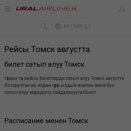
KY ( KGS,
C
)
Рейсы Томск августта
билет сатып алуу Томск
түздөн-түз рейсы билеттерди сатып алуу Томск августта
Которулган из, издөө түрүн ылдый жактан жана бул
сатып алуу маршруту пайдаланууга болот.
Расписание менен Томск