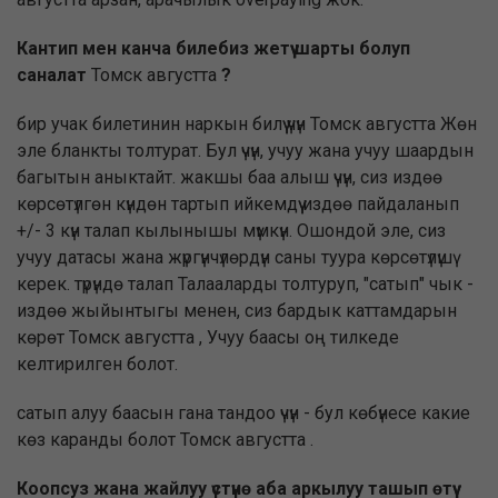
Кантип мен канча билебиз жетүү шарты болуп
саналат
Томск августта
?
бир учак билетинин наркын билүү үчүн Томск августта Жөн
эле бланкты толтурат. Бул үчүн, учуу жана учуу шаардын
багытын аныктайт. жакшы баа алыш үчүн, сиз издөө
көрсөтүлгөн күндөн тартып ийкемдүү издөө пайдаланып
+/- 3 күн талап кылынышы мүмкүн. Ошондой эле, сиз
учуу датасы жана жүргүнчүлөрдүн саны туура көрсөтүлүшү
керек. түрүндө талап Талааларды толтуруп, "сатып" чык -
издөө жыйынтыгы менен, сиз бардык каттамдарын
көрөт Томск августта , Учуу баасы оң тилкеде
келтирилген болот.
сатып алуу баасын гана тандоо үчүн - бул көбүнесе какие
көз каранды болот Томск августта .
Коопсуз жана жайлуу үстүнө аба аркылуу ташып өтүү