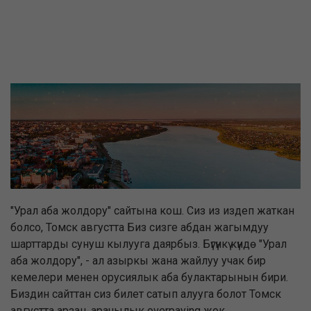
"Урал аба жолдору" сайтына кош. Сиз из издеп жаткан
болсо, Томск августта Биз сизге абдан жагымдуу
шарттарды сунуш кылууга даярбыз. Бүгүнкү күндө "Урал
аба жолдору", - ал азыркы жана жайлуу учак бир
кемелери менен орусиялык аба булактарынын бири.
Биздин сайттан сиз билет сатып алууга болот Томск
августта арзан, арачылык overpaying жок.