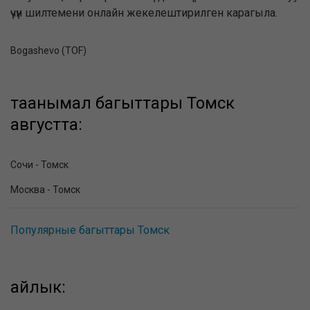
үчүн шилтемени онлайн жекелештирилген карагыла.
Bogashevo (TOF)
таанымал багыттары Томск
августта:
Сочи - Томск
Москва - Томск
Популярные багыттары Томск
айлык: