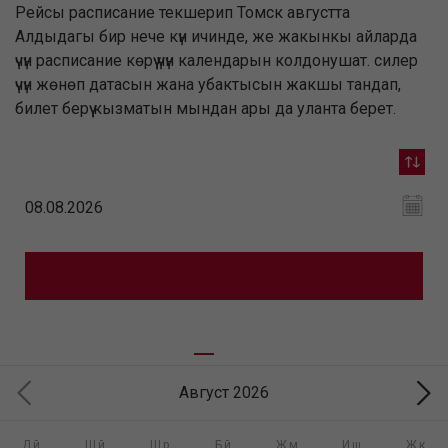
Рейсы расписание текшерип Томск августта
Алдыдагы бир нече күн ичинде, же жакынкы айларда
үчүн расписание көрүү үчүн календарын колдонушат. силер
үчүн жөнөп датасын жана убактысын жакшы тандап,
билет берүү кызматын мындан ары да уланта берет.
Август 2026
Дй
Шй
Шр
Бй
Жм
Иш
Жк