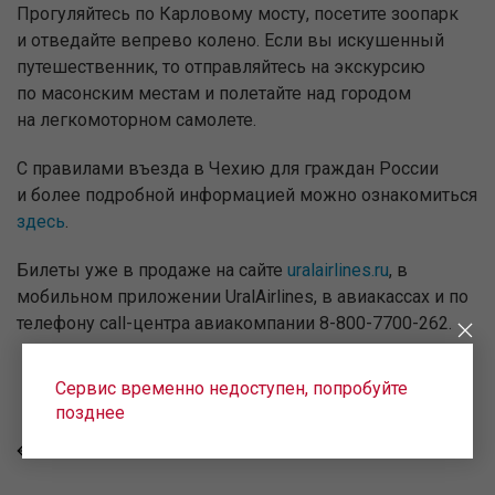
Прогуляйтесь по
Карловому мосту, посетите зоопарк
и
отведайте вепрево колено. Если вы
искушенный
путешественник, то
отправляйтесь на
экскурсию
по
масонским местам и
полетайте над городом
на
легкомоторном самолете.
С
правилами въезда в
Чехию для граждан России
и
более подробной информацией можно ознакомиться
здесь
.
Билеты уже в продаже на сайте
uralairlines.ru
, в
мобильном приложении UralAirlines, в авиакассах и по
телефону call-центра авиакомпании 8-800-7700-262.
Сервис временно недоступен, попробуйте
позднее
ВСЕ НОВОСТИ