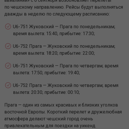
авиалинии» с
6
сентября возобновляет перелеты
по
чешскому направлению. Рейсы будут выполняться
дважды в
неделю по
следующему расписанию:
U6-751 Жуковский
— Прага по
понедельникам;
время вылета: 15:40, прибытие: 17:30;
U6-752 Прага
— Жуковский по
понедельникам;
время вылета: 18:20; прибытие: 22:00;
U6-751 Жуковский
— Прага по
четвергам; время
вылета: 17:50; прибытие: 19:40;
U6-752 Прага
— Жуковский по
четвергам; время
вылета: 20:30; прибытие: 00:10;
Прага
— один из
самых красивых и
близких уголков
восточной Европы. Короткий перелет и
дружелюбная
атмосфера делают чешский город очень
привлекательным для поездки на
уикенд.