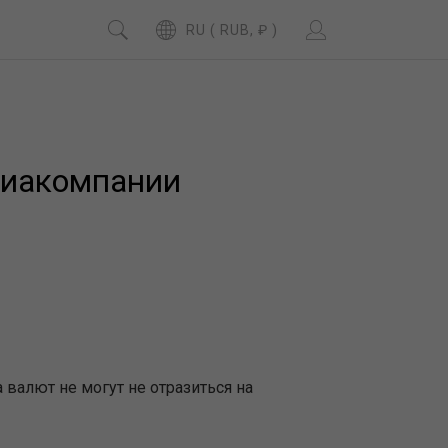
RU ( RUB, ₽ )
виакомпании
алют не могут не отразиться на