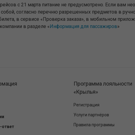
ейсов с 21 марта питание не предусмотрено. Если вам не
с собой, согласно перечню разрешенных предметов в ручн
 билета, в сервисе «Проверка заказа», в мобильном прилож
акомпании в разделе «
Информация для пассажиров
»
рмация
Программа лояльности
«Крылья»
Регистрация
Услуги партнёров
ии
Правила программы
-ответ