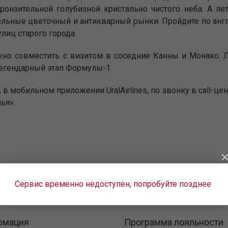
ронзительной голубизной кристально чистого неба. А ле
льные цветочный и антикварный рынки. Пройдите по англ
иц старого города.
но совместить с визитом в соседние Канны и Монако. Л
легендарный этап Формулы-1.
, в мобильном приложении UralAirlines, по звонку в call-це
ья».
Сервис временно недоступен, попробуйте позднее
рмация
Программа лояльности