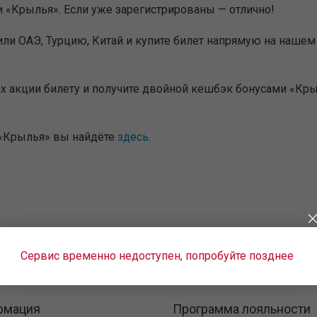
 «Крылья». Если уже зарегистрированы — отлично!
ли ОАЭ, Турцию, Китай и купите билет напрямую на нашем
х акции билету и получите двойной кешбэк бонусами «Кры
«Крылья» вы найдёте
здесь
.
Сервис временно недоступен, попробуйте позднее
рмация
Программа лояльности