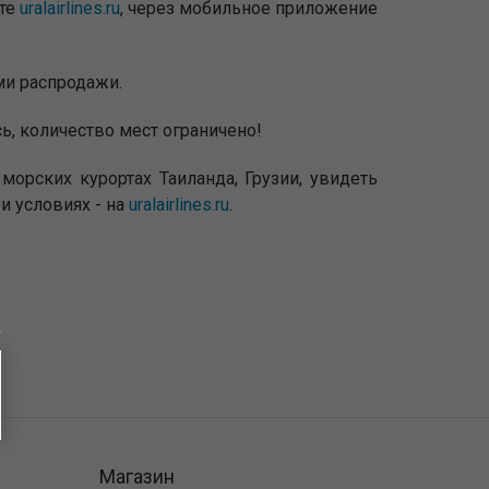
йте
uralairlines.ru
, через мобильное приложение
ми распродажи.
ь, количество мест ограничено!
орских курортах Таиланда, Грузии, увидеть
и условиях - на
uralairlines.ru
.
Магазин