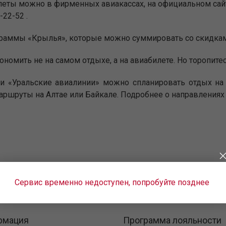
билеты можно в фирменных авиакассах, на официальном са
-22-52 .
граммы «Крылья», которые можно суммировать со скидка
номить не на самом отдыхе, а на авиабилете. Но торопитес
«Уральские авиалинии» можно спланировать отдых на м
аршруты на Алтае или Байкале. Подробнее о направлениях 
Сервис временно недоступен, попробуйте позднее
рмация
Программа лояльности