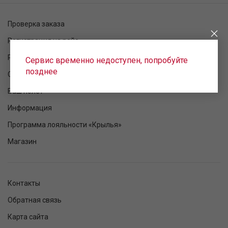
Проверка заказа
Регистрация на рейс
Расписание рейсов
Сервис временно недоступен, попробуйте
позднее
Статус рейса
Ваш полет
Информация
Программа лояльности «Крылья»
Магазин
Контакты
Обратная связь
Карта сайта