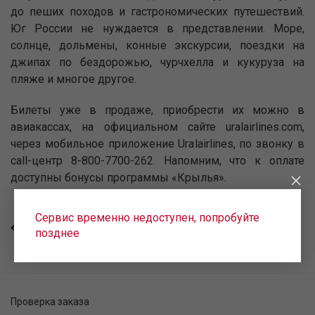
до пеших походов и гастрономических путешествий.
Юг России не нуждается в представлении. Море,
солнце, дольмены, конные экскурсии, поездки на
джипах по бездорожью, чурчхелла и кукуруза на
пляже и многое другое.
Билеты уже в продаже, приобрести их можно в
авиакассах, на официальном сайте uralairlines.com,
через мобильное приложение Uralairlines, по звонку в
call-центр 8-800-7700-262. Напомним, что к оплате
доступны бонусы программы «Крылья».
Сервис временно недоступен, попробуйте
ВСЕ НОВОСТИ
позднее
Проверка заказа