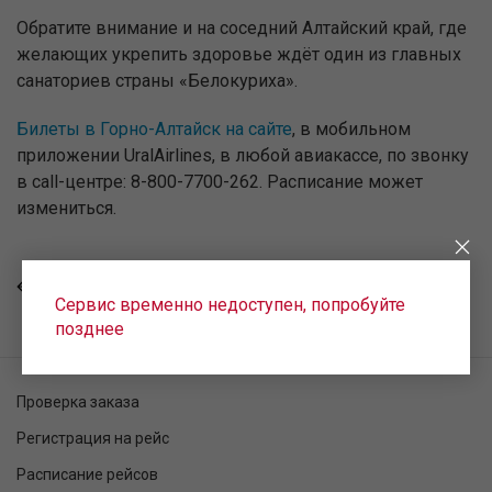
Обратите внимание и на соседний Алтайский край, где
желающих укрепить здоровье ждёт один из главных
санаториев страны «Белокуриха».
Билеты в Горно-Алтайск на сайте
, в мобильном
приложении UralAirlines, в любой авиакассе, по звонку
в call-центре: 8-800-7700-262. Расписание может
измениться.
ВСЕ НОВОСТИ
Сервис временно недоступен, попробуйте
позднее
Проверка заказа
Регистрация на рейс
Расписание рейсов