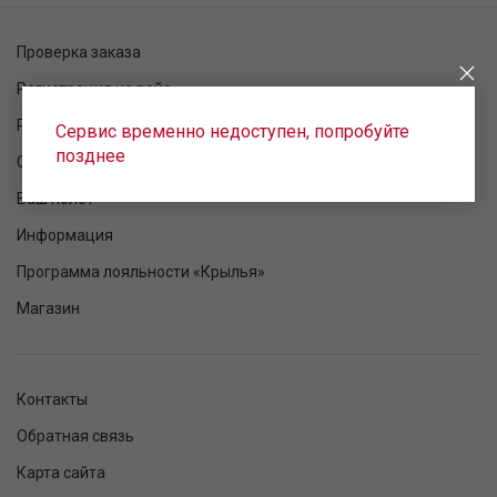
Проверка заказа
Регистрация на рейс
Расписание рейсов
Сервис временно недоступен, попробуйте
позднее
Статус рейса
Ваш полет
Информация
Программа лояльности «Крылья»
Магазин
Контакты
Обратная связь
Карта сайта