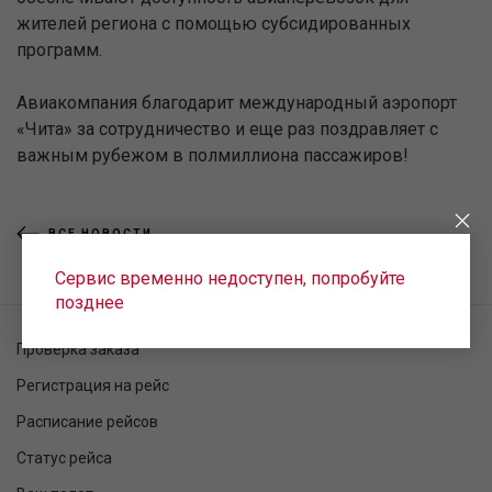
жителей региона с помощью субсидированных
программ.
Авиакомпания благодарит международный аэропорт
«Чита» за сотрудничество и еще раз поздравляет с
важным рубежом в полмиллиона пассажиров!
ВСЕ НОВОСТИ
Сервис временно недоступен, попробуйте
позднее
Проверка заказа
Регистрация на рейс
Расписание рейсов
Статус рейса