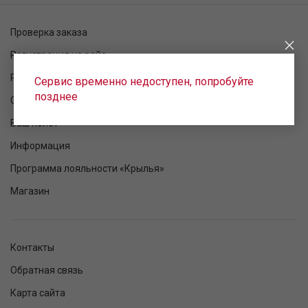
Проверка заказа
Регистрация на рейс
Расписание рейсов
Сервис временно недоступен, попробуйте
позднее
Статус рейса
Ваш полет
Информация
Программа лояльности «Крылья»
Магазин
Контакты
Обратная связь
Карта сайта