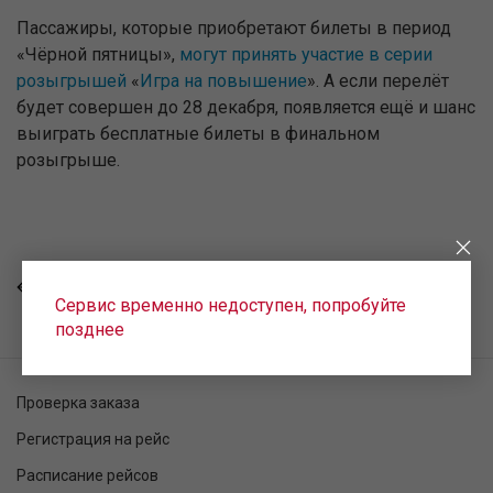
Пассажиры, которые приобретают билеты в период
«Чёрной пятницы»,
могут принять участие в серии
розыгрышей
«
Игра на повышение
». А если перелёт
будет совершен до 28 декабря, появляется ещё и шанс
выиграть бесплатные билеты в финальном
розыгрыше.
ВСЕ НОВОСТИ
Сервис временно недоступен, попробуйте
позднее
Проверка заказа
Регистрация на рейс
Расписание рейсов