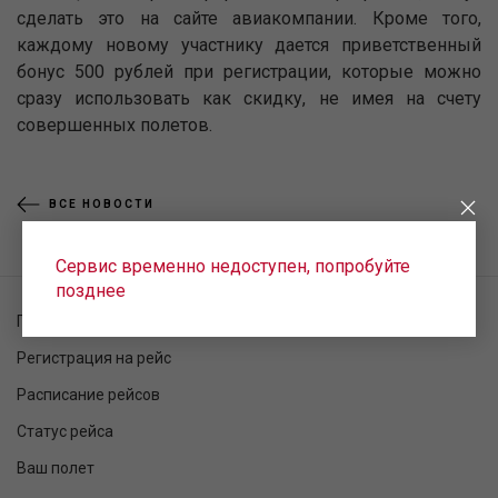
сделать это на сайте авиакомпании. Кроме того,
каждому новому участнику дается приветственный
бонус 500 рублей при регистрации, которые можно
сразу использовать как скидку, не имея на счету
совершенных полетов.
ВСЕ НОВОСТИ
Сервис временно недоступен, попробуйте
позднее
Проверка заказа
Регистрация на рейс
Расписание рейсов
Статус рейса
Ваш полет