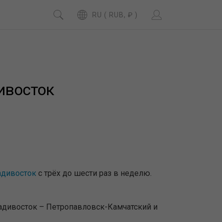
RU ( RUB, ₽ )
ивосток
адивосток
с трёх до шести раз в неделю.
адивосток – Петропавловск-Камчатский и
.