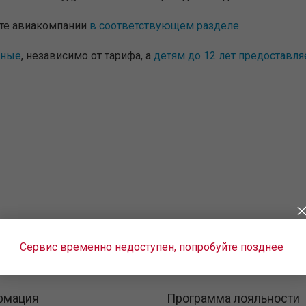
йте авиакомпании
в соответствующем разделе.
тные
, независимо от тарифа, а
детям до 12 лет предоставля
Сервис временно недоступен, попробуйте позднее
рмация
Программа лояльности