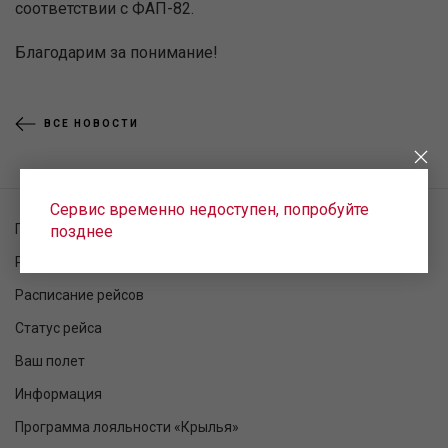
соответствии с ФАП-82.
Благодарим за понимание!
ВСЕ НОВОСТИ
Сервис временно недоступен, попробуйте
Проверка заказа
позднее
Регистрация на рейс
Расписание рейсов
Статус рейса
Ваш полет
Информация
Программа лояльности «Крылья»