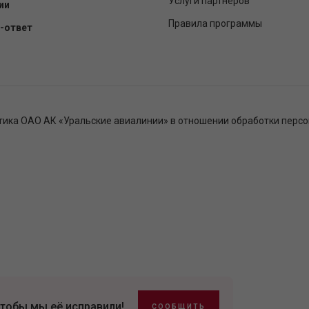
Услуги партнёров
ии
Правила программы
-ответ
тика ОАО АК «Уральские авиалинии» в отношении обработки перс
тобы мы её исправили!
СООБЩИТЬ