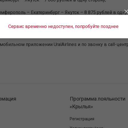
мферополь – Екатеринбург – Якутск – 8 875 рублей в одну 
 до 23 лет, женщин старше 55 лет, мужчин старше 60 лет
Сервис временно недоступен, попробуйте позднее
25%.
, в мобильном приложении UralAirlines и по звонку в call-цен
рмация
Программа лояльности
«Крылья»
Регистрация