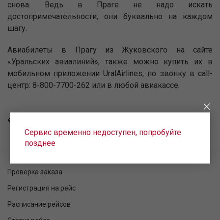
снова. Ведь в Праге не надо искать
достопримечательности, они буквально на каждом
шагу.
Авиабилеты в Прагу из Жуковского на сайте
«Уральских авиалиний», также можно купить их в
мобильном приложении UralAirlines, по звонку в call-
центр: 8-800-7700-262 или в любой авиакассе.
ВСЕ НОВОСТИ
Сервис временно недоступен, попробуйте
позднее
Проверка заказа
Регистрация на рейс
Расписание рейсов