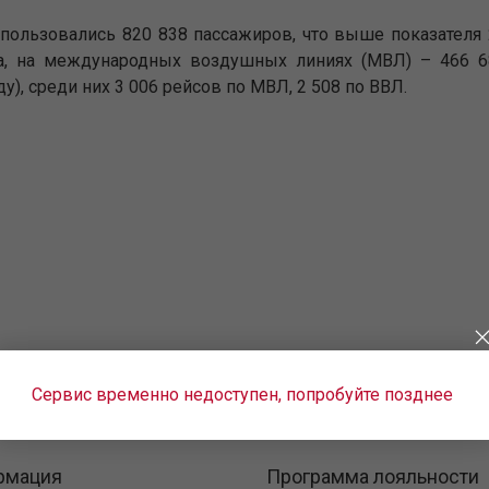
спользовались 820 838 пассажиров, что выше показателя 
а, на международных воздушных линиях (МВЛ) – 466 6
), среди них 3 006 рейсов по МВЛ, 2 508 по ВВЛ.
Сервис временно недоступен, попробуйте позднее
рмация
Программа лояльности