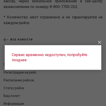
кассах, через мобильное приложение и call-центр
авиакомпании по номеру 8-800-7700-262.
* Количество мест ограничено и не гарантируется на
каждом рейсе.
ВСЕ НОВОСТИ
Сервис временно недоступен, попробуйте
позднее
Проверка заказа
Регистрация на рейс
Расписание рейсов
Статус рейса
Ваш полет
Информация