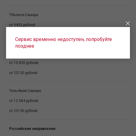
Тбилиси-Самара
от 9493 рублей
от 17320 рублей
Сервис временно недоступен, попробуйте
позднее
Самара-Тель-Авив
от 10 830 рублей
от 23130 рублей
Тель-Авив-Самара
от 12 584 рублей
от 23130 рублей
Российские направления