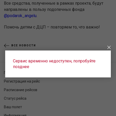
Все средства, полученные в рамках проекта, будут
направлены в пользу подопечных фонда
@podarok_angelu
.
Помочь детям с ДЦП – повторяем то, что важно!
ВСЕ НОВОСТИ
Сервис временно недоступен, попробуйте
позднее
Проверка заказа
Регистрация на рейс
Расписание рейсов
Статус рейса
Ваш полет
Информация