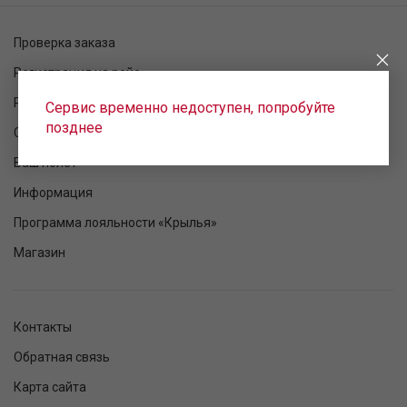
Проверка заказа
Регистрация на рейс
Расписание рейсов
Сервис временно недоступен, попробуйте
позднее
Статус рейса
Ваш полет
Информация
Программа лояльности «Крылья»
Магазин
Контакты
Обратная связь
Карта сайта