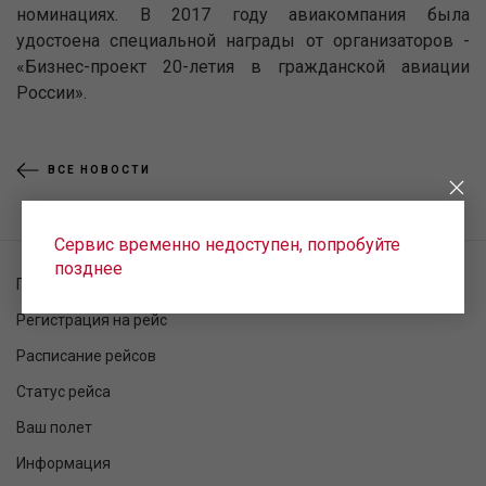
номинациях. В 2017 году авиакомпания была
удостоена специальной награды от организаторов -
«Бизнес-проект 20-летия в гражданской авиации
России».
ВСЕ НОВОСТИ
Сервис временно недоступен, попробуйте
позднее
Проверка заказа
Регистрация на рейс
Расписание рейсов
Статус рейса
Ваш полет
Информация