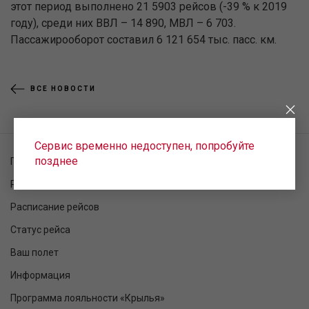
этот период выполнено 21 5903 рейсов (-39 % к 2019
году), среди них ВВЛ – 14 890, МВЛ – 6 703.
Пассажирооборот составил 6 121 654 тыс. пасс. км.
ВСЕ НОВОСТИ
Сервис временно недоступен, попробуйте
позднее
Проверка заказа
Регистрация на рейс
Расписание рейсов
Статус рейса
Ваш полет
Информация
Программа лояльности «Крылья»