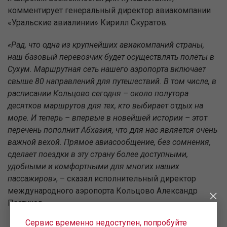
комментирует генеральный директор авиакомпании
«Уральские авиалинии» Кирилл Скуратов.
«Рад, что одна из крупнейших авиакомпаний страны,
наш базовый перевозчик будет осуществлять полёты в
Сухум. Маршрутная сеть нашего аэропорта включает
свыше 80 направлений для путешествий. В том числе, в
расписании Кольцово сегодня – около полутора
десятков маршрутов для тех, кто выбирает отдых на
море. И теперь – впервые в новейшей истории – этот
перечень пополнит Абхазия, что для нас является очень
важной вехой. Прямое авиасообщение, без сомнения,
сделает поездки в эту страну более доступными,
удобными и комфортными для многих наших
пассажиров»
, – сказал исполнительный директор
международного аэропорта Кольцово Александр
Пастухов.
Сервис временно недоступен, попробуйте