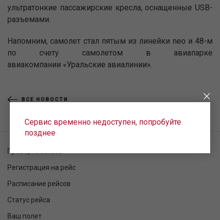
ультратонкие пассажирские кресла, оснащенные USB-
разъемами.
Напомним, самолет стал пятым из линейки neo и 48-м
по счету самолетом в авиапарке
авиакомпании «Уральские авиалинии».
ВСЕ НОВОСТИ
Сервис временно недоступен, попробуйте
позднее
Проверка заказа
Регистрация на рейс
Расписание рейсов
Статус рейса
Ваш полет